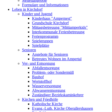
Stellenangebote
Formulare und Informationen
Leben in Kirchdorf
Kinder und Jugend
Kinderhaus "Ampernest"
Grundschule Kirchdorf
Mittagsbetreuung "Mittiamperkids"
Interkommunale Ferienbetreuung
Ferienprogramm
Spielgruppen
Spielplätze
Senioren
Angebote für Senioren
Betreutes Wohnen im Ampertal
Ver- und Entsorgung
Abfallentsorgung
Problem- oder Sondermüll
Bauhof
Wertstoffhof
Wasserversorgung
Abwasserentsorgung
Zuständiger Bezirkskaminkehrer
Kirchen und Friedhöfe
Katholische Kirche
Evang.-Luth. Kirche Oberallershausen