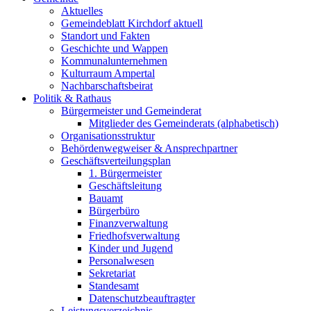
Aktuelles
Gemeindeblatt Kirchdorf aktuell
Standort und Fakten
Geschichte und Wappen
Kommunalunternehmen
Kulturraum Ampertal
Nachbarschaftsbeirat
Politik & Rathaus
Bürgermeister und Gemeinderat
Mitglieder des Gemeinderats (alphabetisch)
Organisationsstruktur
Behördenwegweiser & Ansprechpartner
Geschäftsverteilungsplan
1. Bürgermeister
Geschäftsleitung
Bauamt
Bürgerbüro
Finanzverwaltung
Friedhofsverwaltung
Kinder und Jugend
Personalwesen
Sekretariat
Standesamt
Datenschutzbeauftragter
Leistungsverzeichnis