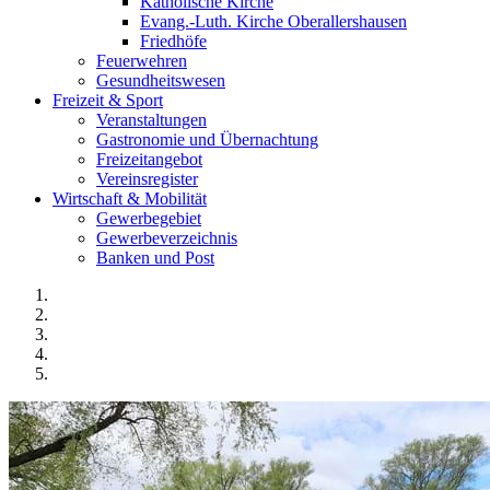
Katholische Kirche
Evang.-Luth. Kirche Oberallershausen
Friedhöfe
Feuerwehren
Gesundheitswesen
Freizeit & Sport
Veranstaltungen
Gastronomie und Übernachtung
Freizeitangebot
Vereinsregister
Wirtschaft & Mobilität
Gewerbegebiet
Gewerbeverzeichnis
Banken und Post