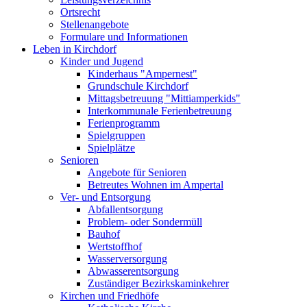
Ortsrecht
Stellenangebote
Formulare und Informationen
Leben in Kirchdorf
Kinder und Jugend
Kinderhaus "Ampernest"
Grundschule Kirchdorf
Mittagsbetreuung "Mittiamperkids"
Interkommunale Ferienbetreuung
Ferienprogramm
Spielgruppen
Spielplätze
Senioren
Angebote für Senioren
Betreutes Wohnen im Ampertal
Ver- und Entsorgung
Abfallentsorgung
Problem- oder Sondermüll
Bauhof
Wertstoffhof
Wasserversorgung
Abwasserentsorgung
Zuständiger Bezirkskaminkehrer
Kirchen und Friedhöfe