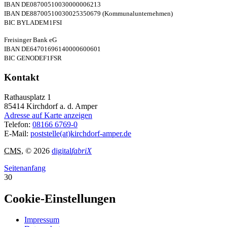
IBAN DE08700510030000006213
IBAN DE88700510030025350679 (Kommunalunternehmen)
BIC BYLADEM1FSI
Freisinger Bank eG
IBAN DE64701696140000600601
BIC GENODEF1FSR
Kontakt
Rathausplatz 1
85414
Kirchdorf a. d. Amper
Adresse auf Karte anzeigen
Telefon:
08166 6769-0
E-Mail:
poststelle(at)kirchdorf-amper.de
CMS
, © 2026
digital
fabriX
Seitenanfang
30
Cookie-Einstellungen
Impressum