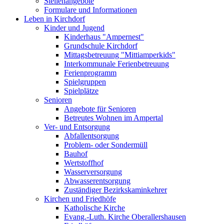
Stellenangebote
Formulare und Informationen
Leben in Kirchdorf
Kinder und Jugend
Kinderhaus "Ampernest"
Grundschule Kirchdorf
Mittagsbetreuung "Mittiamperkids"
Interkommunale Ferienbetreuung
Ferienprogramm
Spielgruppen
Spielplätze
Senioren
Angebote für Senioren
Betreutes Wohnen im Ampertal
Ver- und Entsorgung
Abfallentsorgung
Problem- oder Sondermüll
Bauhof
Wertstoffhof
Wasserversorgung
Abwasserentsorgung
Zuständiger Bezirkskaminkehrer
Kirchen und Friedhöfe
Katholische Kirche
Evang.-Luth. Kirche Oberallershausen