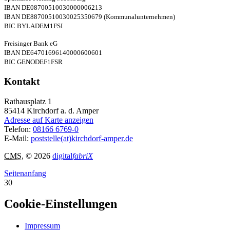
IBAN DE08700510030000006213
IBAN DE88700510030025350679 (Kommunalunternehmen)
BIC BYLADEM1FSI
Freisinger Bank eG
IBAN DE64701696140000600601
BIC GENODEF1FSR
Kontakt
Rathausplatz 1
85414
Kirchdorf a. d. Amper
Adresse auf Karte anzeigen
Telefon:
08166 6769-0
E-Mail:
poststelle(at)kirchdorf-amper.de
CMS
, © 2026
digital
fabriX
Seitenanfang
30
Cookie-Einstellungen
Impressum