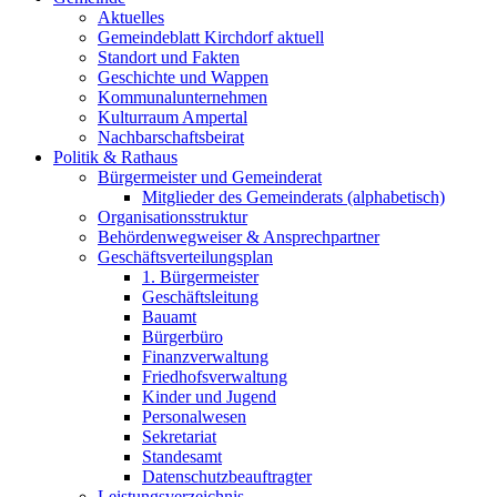
Aktuelles
Gemeindeblatt Kirchdorf aktuell
Standort und Fakten
Geschichte und Wappen
Kommunalunternehmen
Kulturraum Ampertal
Nachbarschaftsbeirat
Politik & Rathaus
Bürgermeister und Gemeinderat
Mitglieder des Gemeinderats (alphabetisch)
Organisationsstruktur
Behördenwegweiser & Ansprechpartner
Geschäftsverteilungsplan
1. Bürgermeister
Geschäftsleitung
Bauamt
Bürgerbüro
Finanzverwaltung
Friedhofsverwaltung
Kinder und Jugend
Personalwesen
Sekretariat
Standesamt
Datenschutzbeauftragter
Leistungsverzeichnis