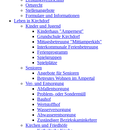
Ortsrecht
Stellenangebote
Formulare und Informationen
Leben in Kirchdorf
Kinder und Jugend
Kinderhaus "Ampernest"
Grundschule Kirchdorf
Mittagsbetreuung "Mittiamperkids"
Interkommunale Ferienbetreuung
Ferienprogramm
Spielgruppen
Spielplätze
Senioren
Angebote für Senioren
Betreutes Wohnen im Ampertal
Ver- und Entsorgung
Abfallentsorgung
Problem- oder Sondermüll
Bauhof
Wertstoffhof
Wasserversorgung
Abwasserentsorgung
Zuständiger Bezirkskaminkehrer
Kirchen und Friedhöfe