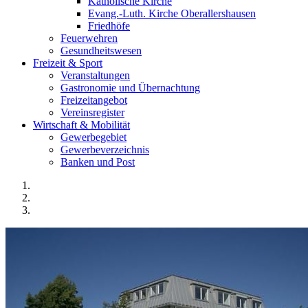
Katholische Kirche
Evang.-Luth. Kirche Oberallershausen
Friedhöfe
Feuerwehren
Gesundheitswesen
Freizeit & Sport
Veranstaltungen
Gastronomie und Übernachtung
Freizeitangebot
Vereinsregister
Wirtschaft & Mobilität
Gewerbegebiet
Gewerbeverzeichnis
Banken und Post