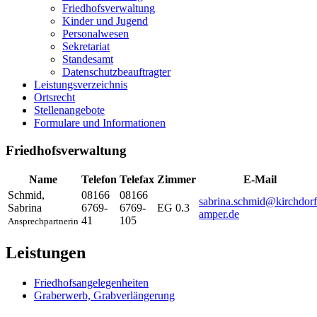
Friedhofsverwaltung
Kinder und Jugend
Personalwesen
Sekretariat
Standesamt
Datenschutzbeauftragter
Leistungsverzeichnis
Ortsrecht
Stellenangebote
Formulare und Informationen
Friedhofsverwaltung
Name
Telefon
Telefax
Zimmer
E-Mail
Schmid
,
08166
08166
sabrina.schmid@kirchdorf
Sabrina
6769-
6769-
EG 0.3
amper.de
41
105
Ansprechpartnerin
Leistungen
Friedhofsangelegenheiten
Graberwerb, Grabverlängerung