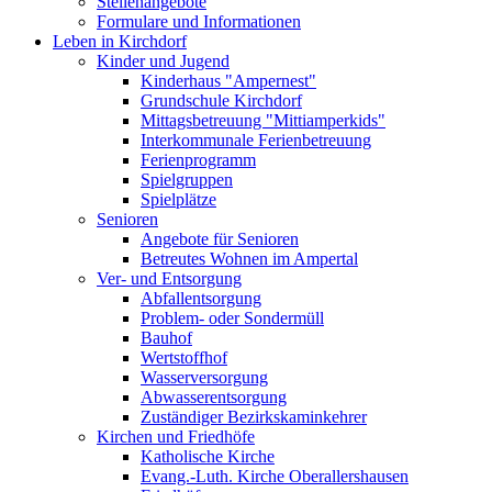
Stellenangebote
Formulare und Informationen
Leben in Kirchdorf
Kinder und Jugend
Kinderhaus "Ampernest"
Grundschule Kirchdorf
Mittagsbetreuung "Mittiamperkids"
Interkommunale Ferienbetreuung
Ferienprogramm
Spielgruppen
Spielplätze
Senioren
Angebote für Senioren
Betreutes Wohnen im Ampertal
Ver- und Entsorgung
Abfallentsorgung
Problem- oder Sondermüll
Bauhof
Wertstoffhof
Wasserversorgung
Abwasserentsorgung
Zuständiger Bezirkskaminkehrer
Kirchen und Friedhöfe
Katholische Kirche
Evang.-Luth. Kirche Oberallershausen