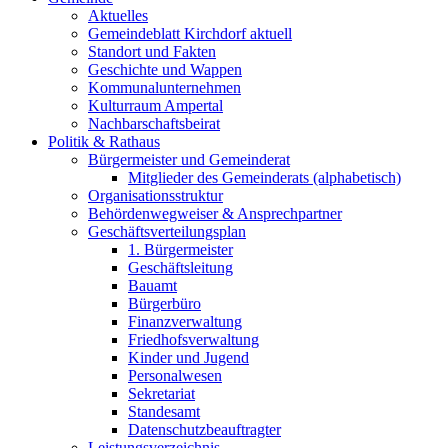
Aktuelles
Gemeindeblatt Kirchdorf aktuell
Standort und Fakten
Geschichte und Wappen
Kommunalunternehmen
Kulturraum Ampertal
Nachbarschaftsbeirat
Politik & Rathaus
Bürgermeister und Gemeinderat
Mitglieder des Gemeinderats (alphabetisch)
Organisationsstruktur
Behördenwegweiser & Ansprechpartner
Geschäftsverteilungsplan
1. Bürgermeister
Geschäftsleitung
Bauamt
Bürgerbüro
Finanzverwaltung
Friedhofsverwaltung
Kinder und Jugend
Personalwesen
Sekretariat
Standesamt
Datenschutzbeauftragter
Leistungsverzeichnis