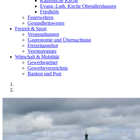
Katholische Kirche
Evang.-Luth. Kirche Oberallershausen
Friedhöfe
Feuerwehren
Gesundheitswesen
Freizeit & Sport
Veranstaltungen
Gastronomie und Übernachtung
Freizeitangebot
Vereinsregister
Wirtschaft & Mobilität
Gewerbegebiet
Gewerbeverzeichnis
Banken und Post