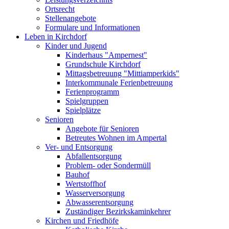
Ortsrecht
Stellenangebote
Formulare und Informationen
Leben in Kirchdorf
Kinder und Jugend
Kinderhaus "Ampernest"
Grundschule Kirchdorf
Mittagsbetreuung "Mittiamperkids"
Interkommunale Ferienbetreuung
Ferienprogramm
Spielgruppen
Spielplätze
Senioren
Angebote für Senioren
Betreutes Wohnen im Ampertal
Ver- und Entsorgung
Abfallentsorgung
Problem- oder Sondermüll
Bauhof
Wertstoffhof
Wasserversorgung
Abwasserentsorgung
Zuständiger Bezirkskaminkehrer
Kirchen und Friedhöfe