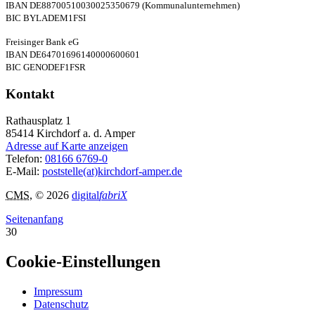
IBAN DE88700510030025350679 (Kommunalunternehmen)
BIC BYLADEM1FSI
Freisinger Bank eG
IBAN DE64701696140000600601
BIC GENODEF1FSR
Kontakt
Rathausplatz 1
85414
Kirchdorf a. d. Amper
Adresse auf Karte anzeigen
Telefon:
08166 6769-0
E-Mail:
poststelle(at)kirchdorf-amper.de
CMS
, © 2026
digital
fabriX
Seitenanfang
30
Cookie-Einstellungen
Impressum
Datenschutz