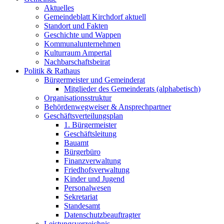
Aktuelles
Gemeindeblatt Kirchdorf aktuell
Standort und Fakten
Geschichte und Wappen
Kommunalunternehmen
Kulturraum Ampertal
Nachbarschaftsbeirat
Politik & Rathaus
Bürgermeister und Gemeinderat
Mitglieder des Gemeinderats (alphabetisch)
Organisationsstruktur
Behördenwegweiser & Ansprechpartner
Geschäftsverteilungsplan
1. Bürgermeister
Geschäftsleitung
Bauamt
Bürgerbüro
Finanzverwaltung
Friedhofsverwaltung
Kinder und Jugend
Personalwesen
Sekretariat
Standesamt
Datenschutzbeauftragter
Leistungsverzeichnis