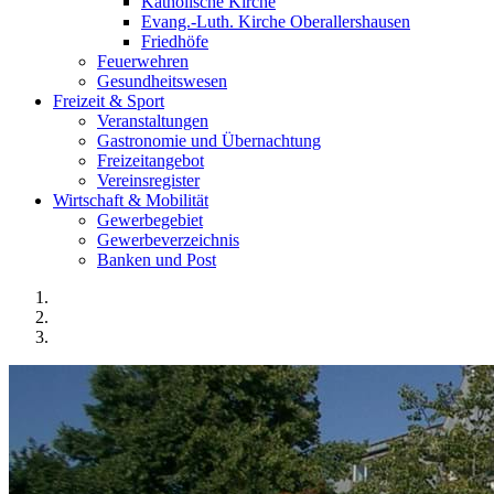
Katholische Kirche
Evang.-Luth. Kirche Oberallershausen
Friedhöfe
Feuerwehren
Gesundheitswesen
Freizeit & Sport
Veranstaltungen
Gastronomie und Übernachtung
Freizeitangebot
Vereinsregister
Wirtschaft & Mobilität
Gewerbegebiet
Gewerbeverzeichnis
Banken und Post