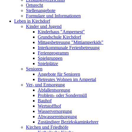
Ortsrecht
Stellenangebote
Formulare und Informationen
Leben in Kirchdorf
Kinder und Jugend
Kinderhaus "Ampernest"
Grundschule Kirchdorf
Mittagsbetreuung "Mittiamperkids"
Interkommunale Ferienbetreuung
Ferienprogramm
Spielgruppen
Spielplätze
Senioren
Angebote für Senioren
Betreutes Wohnen im Ampertal
Ver- und Entsorgung
Abfallentsorgung
Problem- oder Sondermüll
Bauhof
Wertstoffhof
Wasserversorgung
Abwasserentsorgung
Zuständiger Bezirkskaminkehrer
Kirchen und Friedhöfe