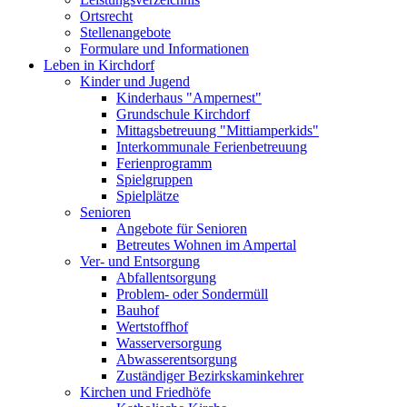
Ortsrecht
Stellenangebote
Formulare und Informationen
Leben in Kirchdorf
Kinder und Jugend
Kinderhaus "Ampernest"
Grundschule Kirchdorf
Mittagsbetreuung "Mittiamperkids"
Interkommunale Ferienbetreuung
Ferienprogramm
Spielgruppen
Spielplätze
Senioren
Angebote für Senioren
Betreutes Wohnen im Ampertal
Ver- und Entsorgung
Abfallentsorgung
Problem- oder Sondermüll
Bauhof
Wertstoffhof
Wasserversorgung
Abwasserentsorgung
Zuständiger Bezirkskaminkehrer
Kirchen und Friedhöfe