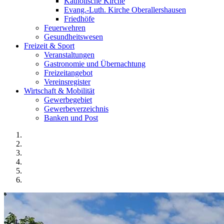
Katholische Kirche
Evang.-Luth. Kirche Oberallershausen
Friedhöfe
Feuerwehren
Gesundheitswesen
Freizeit & Sport
Veranstaltungen
Gastronomie und Übernachtung
Freizeitangebot
Vereinsregister
Wirtschaft & Mobilität
Gewerbegebiet
Gewerbeverzeichnis
Banken und Post