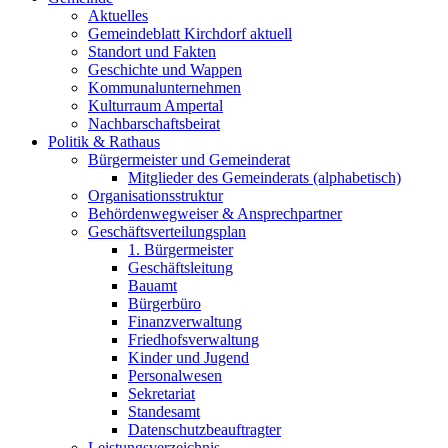
Aktuelles
Gemeindeblatt Kirchdorf aktuell
Standort und Fakten
Geschichte und Wappen
Kommunalunternehmen
Kulturraum Ampertal
Nachbarschaftsbeirat
Politik & Rathaus
Bürgermeister und Gemeinderat
Mitglieder des Gemeinderats (alphabetisch)
Organisationsstruktur
Behördenwegweiser & Ansprechpartner
Geschäftsverteilungsplan
1. Bürgermeister
Geschäftsleitung
Bauamt
Bürgerbüro
Finanzverwaltung
Friedhofsverwaltung
Kinder und Jugend
Personalwesen
Sekretariat
Standesamt
Datenschutzbeauftragter
Leistungsverzeichnis