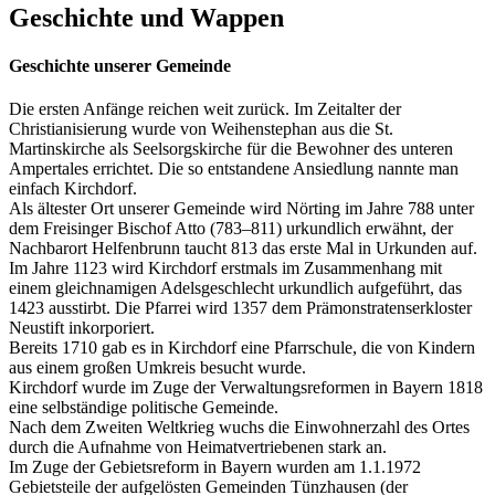
Geschichte und Wappen
Geschichte unserer Gemeinde
Die ersten Anfänge reichen weit zurück. Im Zeitalter der
Christianisierung wurde von Weihenstephan aus die St.
Martinskirche als Seelsorgskirche für die Bewohner des unteren
Ampertales errichtet. Die so entstandene Ansiedlung nannte man
einfach Kirchdorf.
Als ältester Ort unserer Gemeinde wird Nörting im Jahre 788 unter
dem Freisinger Bischof Atto (783–811) urkundlich erwähnt, der
Nachbarort Helfenbrunn taucht 813 das erste Mal in Urkunden auf.
Im Jahre 1123 wird Kirchdorf erstmals im Zusammenhang mit
einem gleichnamigen Adelsgeschlecht urkundlich aufgeführt, das
1423 ausstirbt. Die Pfarrei wird 1357 dem Prämonstratenserkloster
Neustift inkorporiert.
Bereits 1710 gab es in Kirchdorf eine Pfarrschule, die von Kindern
aus einem großen Umkreis besucht wurde.
Kirchdorf wurde im Zuge der Verwaltungsreformen in Bayern 1818
eine selbständige politische Gemeinde.
Nach dem Zweiten Weltkrieg wuchs die Einwohnerzahl des Ortes
durch die Aufnahme von Heimatvertriebenen stark an.
Im Zuge der Gebietsreform in Bayern wurden am 1.1.1972
Gebietsteile der aufgelösten Gemeinden Tünzhausen (der