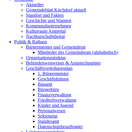
Aktuelles
Gemeindeblatt Kirchdorf aktuell
Standort und Fakten
Geschichte und Wappen
Kommunalunternehmen
Kulturraum Ampertal
Nachbarschaftsbeirat
Politik & Rathaus
Bürgermeister und Gemeinderat
Mitglieder des Gemeinderats (alphabetisch)
Organisationsstruktur
Behördenwegweiser & Ansprechpartner
Geschäftsverteilungsplan
1. Bürgermeister
Geschäftsleitung
Bauamt
Bürgerbüro
Finanzverwaltung
Friedhofsverwaltung
Kinder und Jugend
Personalwesen
Sekretariat
Standesamt
Datenschutzbeauftragter
Leistungsverzeichnis