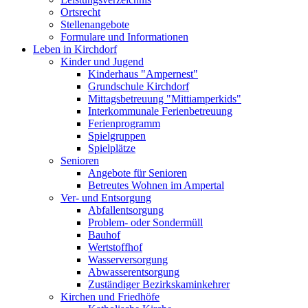
Ortsrecht
Stellenangebote
Formulare und Informationen
Leben in Kirchdorf
Kinder und Jugend
Kinderhaus "Ampernest"
Grundschule Kirchdorf
Mittagsbetreuung "Mittiamperkids"
Interkommunale Ferienbetreuung
Ferienprogramm
Spielgruppen
Spielplätze
Senioren
Angebote für Senioren
Betreutes Wohnen im Ampertal
Ver- und Entsorgung
Abfallentsorgung
Problem- oder Sondermüll
Bauhof
Wertstoffhof
Wasserversorgung
Abwasserentsorgung
Zuständiger Bezirkskaminkehrer
Kirchen und Friedhöfe