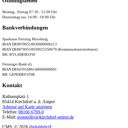
Öffnungszeiten
Montag - Freitag 07:30 - 12:00 Uhr
Donnerstag zus. 14:00 - 18:00 Uhr
Bankverbindungen
Sparkasse Freising Moosburg
IBAN DE08700510030000006213
IBAN DE88700510030025350679 (Kommunalunternehmen)
BIC BYLADEM1FSI
Freisinger Bank eG
IBAN DE64701696140000600601
BIC GENODEF1FSR
Kontakt
Rathausplatz 1
85414
Kirchdorf a. d. Amper
Adresse auf Karte anzeigen
Telefon:
08166 6769-0
E-Mail:
poststelle(at)kirchdorf-amper.de
CMS
, © 2026
digital
fabriX