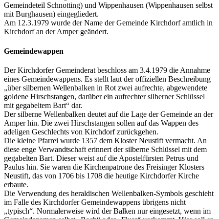
Gemeindeteil Schnotting) und Wippenhausen (Wippenhausen selbst
mit Burghausen) eingegliedert.
Am 12.3.1979 wurde der Name der Gemeinde Kirchdorf amtlich in
Kirchdorf an der Amper geändert.
Gemeindewappen
Der Kirchdorfer Gemeinderat beschloss am 3.4.1979 die Annahme
eines Gemeindewappens. Es stellt laut der offiziellen Beschreibung
„über silbernen Wellenbalken in Rot zwei aufrechte, abgewendete
goldene Hirschstangen, darüber ein aufrechter silberner Schlüssel
mit gegabeltem Bart“ dar.
Der silberne Wellenbalken deutet auf die Lage der Gemeinde an der
Amper hin. Die zwei Hirschstangen sollen auf das Wappen des
adeligen Geschlechts von Kirchdorf zurückgehen.
Die kleine Pfarrei wurde 1357 dem Kloster Neustift vermacht. An
diese enge Verwandtschaft erinnert der silberne Schlüssel mit dem
gegabelten Bart. Dieser weist auf die Apostelfürsten Petrus und
Paulus hin. Sie waren die Kirchenpatrone des Freisinger Klosters
Neustift, das von 1706 bis 1708 die heutige Kirchdorfer Kirche
erbaute.
Die Verwendung des heraldischen Wellenbalken-Symbols geschieht
im Falle des Kirchdorfer Gemeindewappens übrigens nicht
„typisch“. Normalerweise wird der Balken nur eingesetzt, wenn im