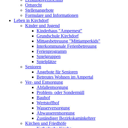
Ortsrecht
Stellenangebote
Formulare und Informationen
Leben in Kirchdorf
Kinder und Jugend
Kinderhaus "Ampernest"
Grundschule Kirchdorf
Mittagsbetreuung "Mittiamperkids"
Interkommunale Ferienbetreuung
Ferienprogramm
Spielgruppen
Spielplätze
Senioren
Angebote für Senioren
Betreutes Wohnen im Ampertal
Ver- und Entsorgung
Abfallentsorgung
Problem- oder Sondermüll
Bauhof
Wertstoffhof
Wasserversorgung
Abwasserentsorgung
Zuständiger Bezirkskaminkehrer
Kirchen und Friedhöfe