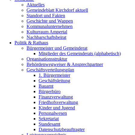
Aktuelles
Gemeindeblatt Kirchdorf aktuell
Standort und Fakten
Geschichte und Wappen
Kommunalunternehmen
Kulturraum Ampertal
Nachbarschaftsbeirat
Politik & Rathaus
Bürgermeister und Gemeinderat
Mitglieder des Gemeinderats (alphabetisch)
Organisationsstruktur
Behördenwegweiser & Ansprechpartner
Geschäftsverteilungsplan
1. Bürgermeister
Geschäftsleitung
Bauamt
Bürgerbüro
Finanzverwaltung
Friedhofsverwaltung
Kinder und Jugend
Personalwesen
Sekretariat
Standesamt
Datenschutzbeauftragter
Leistungsverzeichnis