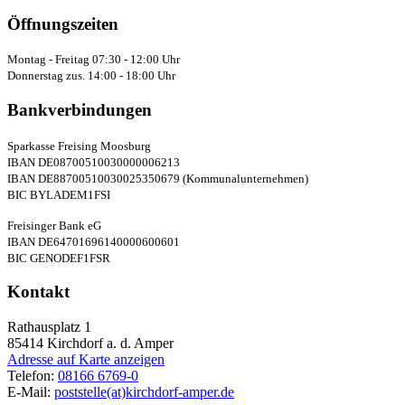
Öffnungszeiten
Montag - Freitag 07:30 - 12:00 Uhr
Donnerstag zus. 14:00 - 18:00 Uhr
Bankverbindungen
Sparkasse Freising Moosburg
IBAN DE08700510030000006213
IBAN DE88700510030025350679 (Kommunalunternehmen)
BIC BYLADEM1FSI
Freisinger Bank eG
IBAN DE64701696140000600601
BIC GENODEF1FSR
Kontakt
Rathausplatz 1
85414
Kirchdorf a. d. Amper
Adresse auf Karte anzeigen
Telefon:
08166 6769-0
E-Mail:
poststelle(at)kirchdorf-amper.de