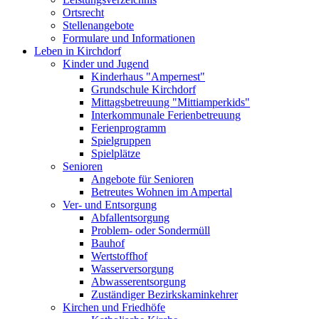
Ortsrecht
Stellenangebote
Formulare und Informationen
Leben in Kirchdorf
Kinder und Jugend
Kinderhaus "Ampernest"
Grundschule Kirchdorf
Mittagsbetreuung "Mittiamperkids"
Interkommunale Ferienbetreuung
Ferienprogramm
Spielgruppen
Spielplätze
Senioren
Angebote für Senioren
Betreutes Wohnen im Ampertal
Ver- und Entsorgung
Abfallentsorgung
Problem- oder Sondermüll
Bauhof
Wertstoffhof
Wasserversorgung
Abwasserentsorgung
Zuständiger Bezirkskaminkehrer
Kirchen und Friedhöfe