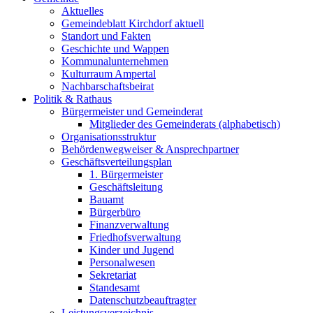
Aktuelles
Gemeindeblatt Kirchdorf aktuell
Standort und Fakten
Geschichte und Wappen
Kommunalunternehmen
Kulturraum Ampertal
Nachbarschaftsbeirat
Politik & Rathaus
Bürgermeister und Gemeinderat
Mitglieder des Gemeinderats (alphabetisch)
Organisationsstruktur
Behördenwegweiser & Ansprechpartner
Geschäftsverteilungsplan
1. Bürgermeister
Geschäftsleitung
Bauamt
Bürgerbüro
Finanzverwaltung
Friedhofsverwaltung
Kinder und Jugend
Personalwesen
Sekretariat
Standesamt
Datenschutzbeauftragter
Leistungsverzeichnis