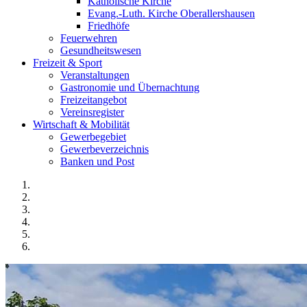
Katholische Kirche
Evang.-Luth. Kirche Oberallershausen
Friedhöfe
Feuerwehren
Gesundheitswesen
Freizeit & Sport
Veranstaltungen
Gastronomie und Übernachtung
Freizeitangebot
Vereinsregister
Wirtschaft & Mobilität
Gewerbegebiet
Gewerbeverzeichnis
Banken und Post