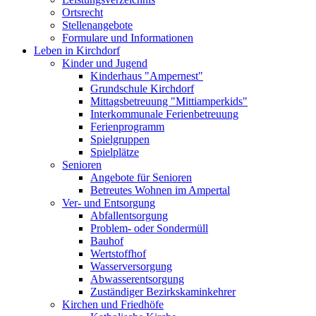
Ortsrecht
Stellenangebote
Formulare und Informationen
Leben in Kirchdorf
Kinder und Jugend
Kinderhaus "Ampernest"
Grundschule Kirchdorf
Mittagsbetreuung "Mittiamperkids"
Interkommunale Ferienbetreuung
Ferienprogramm
Spielgruppen
Spielplätze
Senioren
Angebote für Senioren
Betreutes Wohnen im Ampertal
Ver- und Entsorgung
Abfallentsorgung
Problem- oder Sondermüll
Bauhof
Wertstoffhof
Wasserversorgung
Abwasserentsorgung
Zuständiger Bezirkskaminkehrer
Kirchen und Friedhöfe