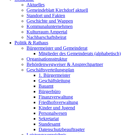
Aktuelles
Gemeindeblatt Kirchdorf aktuell
Standort und Fakten
Geschichte und Wappen
Kommunalunternehmen
Kulturraum Ampertal
Nachbarschaftsbeirat
Politik & Rathaus
Bürgermeister und Gemeinderat
Mitglieder des Gemeinderats (alphabetisch)
Organisationsstruktur
Behördenwegweiser & Ansprechpartner
Geschäftsverteilungsplan
1. Bürgermeister
Geschäftsleitung
Bauamt
Bürgerbüro
Finanzverwaltung
Friedhofsverwaltung
Kinder und Jugend
Personalwesen
Sekretariat
Standesamt
Datenschutzbeauftragter
Leistungsverzeichnis