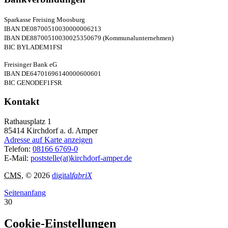
Sparkasse Freising Moosburg
IBAN DE08700510030000006213
IBAN DE88700510030025350679 (Kommunalunternehmen)
BIC BYLADEM1FSI
Freisinger Bank eG
IBAN DE64701696140000600601
BIC GENODEF1FSR
Kontakt
Rathausplatz 1
85414
Kirchdorf a. d. Amper
Adresse auf Karte anzeigen
Telefon:
08166 6769-0
E-Mail:
poststelle(at)kirchdorf-amper.de
CMS
, © 2026
digital
fabriX
Seitenanfang
30
Cookie-Einstellungen