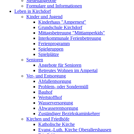
Stellenangebote
Formulare und Informationen
Leben in Kirchdorf
Kinder und Jugend
Kinderhaus "Ampernest"
Grundschule Kirchdorf
Mittagsbetreuung "Mittiamperkids"
Interkommunale Ferienbetreuung
Ferienprogramm
Spielgruppen
Spielplätze
Senioren
Angebote für Senioren
Betreutes Wohnen im Ampertal
Ver- und Entsorgung
Abfallentsorgung
Problem- oder Sondermüll
Bauhof
Wertstoffhof
Wasserversorgung
Abwasserentsorgung
Zuständiger Bezirkskaminkehrer
Kirchen und Friedhöfe
Katholische Kirche
Evang.-Luth. Kirche Oberallershausen