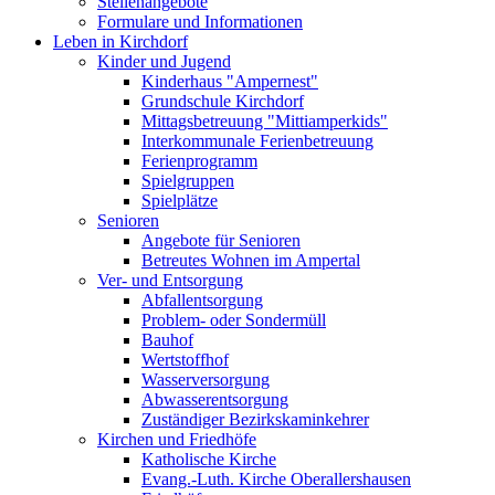
Stellenangebote
Formulare und Informationen
Leben in Kirchdorf
Kinder und Jugend
Kinderhaus "Ampernest"
Grundschule Kirchdorf
Mittagsbetreuung "Mittiamperkids"
Interkommunale Ferienbetreuung
Ferienprogramm
Spielgruppen
Spielplätze
Senioren
Angebote für Senioren
Betreutes Wohnen im Ampertal
Ver- und Entsorgung
Abfallentsorgung
Problem- oder Sondermüll
Bauhof
Wertstoffhof
Wasserversorgung
Abwasserentsorgung
Zuständiger Bezirkskaminkehrer
Kirchen und Friedhöfe
Katholische Kirche
Evang.-Luth. Kirche Oberallershausen