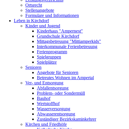
Ortsrecht
Stellenangebote
Formulare und Informationen
Leben in Kirchdorf
Kinder und Jugend
Kinderhaus "Ampernest"
Grundschule Kirchdorf
Mittagsbetreuung "Mittiamperkids"
Interkommunale Ferienbetreuung
Ferienprogramm
Spielgruppen
Spielplätze
Senioren
Angebote für Senioren
Betreutes Wohnen im Ampertal
Ver- und Entsorgung
Abfallentsorgung
Problem- oder Sondermüll
Bauhof
Wertstoffhof
Wasserversorgung
Abwasserentsorgung
Zuständiger Bezirkskaminkehrer
Kirchen und Friedhöfe