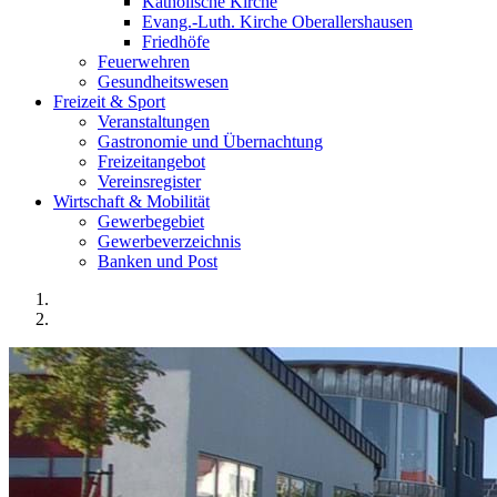
Katholische Kirche
Evang.-Luth. Kirche Oberallershausen
Friedhöfe
Feuerwehren
Gesundheitswesen
Freizeit & Sport
Veranstaltungen
Gastronomie und Übernachtung
Freizeitangebot
Vereinsregister
Wirtschaft & Mobilität
Gewerbegebiet
Gewerbeverzeichnis
Banken und Post