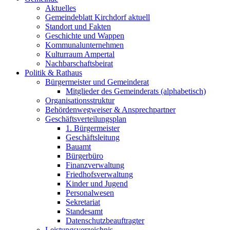
Aktuelles
Gemeindeblatt Kirchdorf aktuell
Standort und Fakten
Geschichte und Wappen
Kommunalunternehmen
Kulturraum Ampertal
Nachbarschaftsbeirat
Politik & Rathaus
Bürgermeister und Gemeinderat
Mitglieder des Gemeinderats (alphabetisch)
Organisationsstruktur
Behördenwegweiser & Ansprechpartner
Geschäftsverteilungsplan
1. Bürgermeister
Geschäftsleitung
Bauamt
Bürgerbüro
Finanzverwaltung
Friedhofsverwaltung
Kinder und Jugend
Personalwesen
Sekretariat
Standesamt
Datenschutzbeauftragter
Leistungsverzeichnis