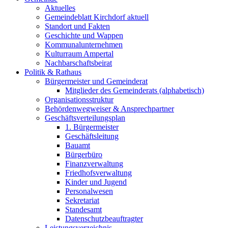
Aktuelles
Gemeindeblatt Kirchdorf aktuell
Standort und Fakten
Geschichte und Wappen
Kommunalunternehmen
Kulturraum Ampertal
Nachbarschaftsbeirat
Politik & Rathaus
Bürgermeister und Gemeinderat
Mitglieder des Gemeinderats (alphabetisch)
Organisationsstruktur
Behördenwegweiser & Ansprechpartner
Geschäftsverteilungsplan
1. Bürgermeister
Geschäftsleitung
Bauamt
Bürgerbüro
Finanzverwaltung
Friedhofsverwaltung
Kinder und Jugend
Personalwesen
Sekretariat
Standesamt
Datenschutzbeauftragter
Leistungsverzeichnis