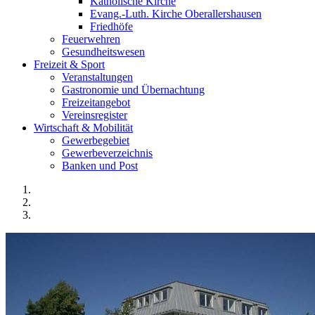
Katholische Kirche
Evang.-Luth. Kirche Oberallershausen
Friedhöfe
Feuerwehren
Gesundheitswesen
Freizeit & Sport
Veranstaltungen
Gastronomie und Übernachtung
Freizeitangebot
Vereinsregister
Wirtschaft & Mobilität
Gewerbegebiet
Gewerbeverzeichnis
Banken und Post