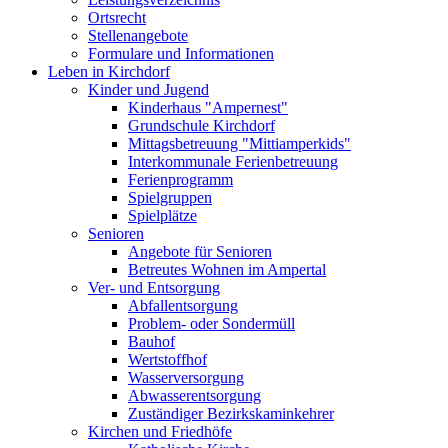
Ortsrecht
Stellenangebote
Formulare und Informationen
Leben in Kirchdorf
Kinder und Jugend
Kinderhaus "Ampernest"
Grundschule Kirchdorf
Mittagsbetreuung "Mittiamperkids"
Interkommunale Ferienbetreuung
Ferienprogramm
Spielgruppen
Spielplätze
Senioren
Angebote für Senioren
Betreutes Wohnen im Ampertal
Ver- und Entsorgung
Abfallentsorgung
Problem- oder Sondermüll
Bauhof
Wertstoffhof
Wasserversorgung
Abwasserentsorgung
Zuständiger Bezirkskaminkehrer
Kirchen und Friedhöfe