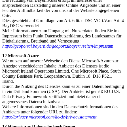
Die Nutzung von BayernAtlas erfolgt im Interesse einer
ansprechenden Darstellung unserer Online-Angebote und an einer
leichten Auffindbarkeit der von uns auf der Website angegebenen
Orte.
Dies geschieht auf Grundlage von Art. 6 lit. e DSGVO i.V.m. Art. 4
BayDSG verwendet.
Mehr Informationen zum Umgang mit Nutzerdaten finden Sie im
Impressum beim Punkt Datenschutzerklärung des Landesamtes für
Digitalisierung, Breitband und Vermessung:
https://geoportal.bayern.de/geoportalbayern/seiten/impressum
12 Microsoft Azure
Wir nutzen auf unserer Webseite den Dienst Microsoft-Azure zur
Anzeige verschiedener Inhalte. Anbieter des Dienstes ist die
Microsoft Ireland Operations Limited, One Microsoft Place, South
County Business Park, Leopardstown, Dublin 18, D18 P521,
Irland.
Durch die Nutzung des Dienstes kann es zu einer Datenübertragung
in ein Drittland kommen (USA). Der Anbieter ist gemäß EU-U.S.
Data Privacy Framework zertifiziert und bietet daher ein
angemessenes Datenschutzniveau.
Weitere Informationen sind in den Datenschutzinformationen des
Anbieters unter folgender URL zu finden:
https://privacy.microsoft.com/de-de/privacystatement
13 Hinweis zur Datenschutzerklärung