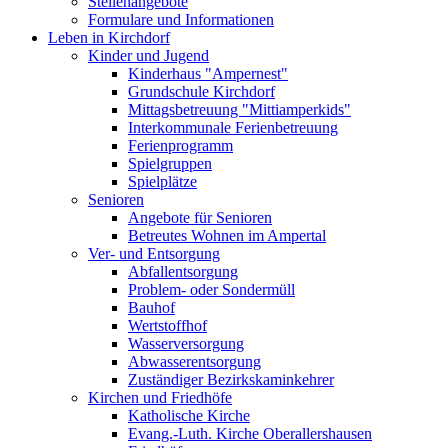
Stellenangebote
Formulare und Informationen
Leben in Kirchdorf
Kinder und Jugend
Kinderhaus "Ampernest"
Grundschule Kirchdorf
Mittagsbetreuung "Mittiamperkids"
Interkommunale Ferienbetreuung
Ferienprogramm
Spielgruppen
Spielplätze
Senioren
Angebote für Senioren
Betreutes Wohnen im Ampertal
Ver- und Entsorgung
Abfallentsorgung
Problem- oder Sondermüll
Bauhof
Wertstoffhof
Wasserversorgung
Abwasserentsorgung
Zuständiger Bezirkskaminkehrer
Kirchen und Friedhöfe
Katholische Kirche
Evang.-Luth. Kirche Oberallershausen