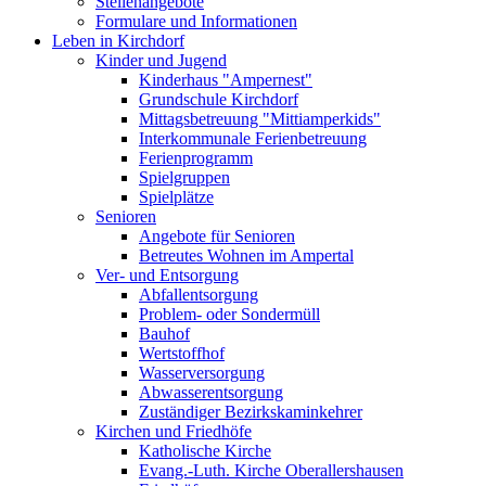
Stellenangebote
Formulare und Informationen
Leben in Kirchdorf
Kinder und Jugend
Kinderhaus "Ampernest"
Grundschule Kirchdorf
Mittagsbetreuung "Mittiamperkids"
Interkommunale Ferienbetreuung
Ferienprogramm
Spielgruppen
Spielplätze
Senioren
Angebote für Senioren
Betreutes Wohnen im Ampertal
Ver- und Entsorgung
Abfallentsorgung
Problem- oder Sondermüll
Bauhof
Wertstoffhof
Wasserversorgung
Abwasserentsorgung
Zuständiger Bezirkskaminkehrer
Kirchen und Friedhöfe
Katholische Kirche
Evang.-Luth. Kirche Oberallershausen