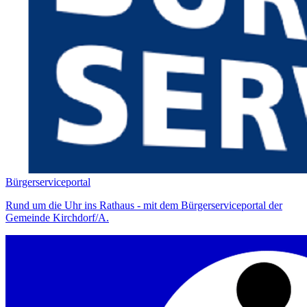
Bürgerserviceportal
Rund um die Uhr ins Rathaus - mit dem Bürgerserviceportal der
Gemeinde Kirchdorf/A.