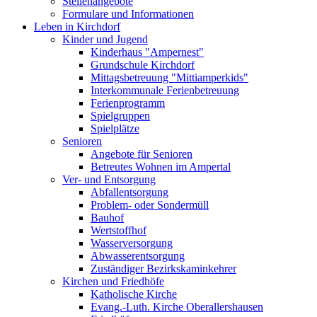
Stellenangebote
Formulare und Informationen
Leben in Kirchdorf
Kinder und Jugend
Kinderhaus "Ampernest"
Grundschule Kirchdorf
Mittagsbetreuung "Mittiamperkids"
Interkommunale Ferienbetreuung
Ferienprogramm
Spielgruppen
Spielplätze
Senioren
Angebote für Senioren
Betreutes Wohnen im Ampertal
Ver- und Entsorgung
Abfallentsorgung
Problem- oder Sondermüll
Bauhof
Wertstoffhof
Wasserversorgung
Abwasserentsorgung
Zuständiger Bezirkskaminkehrer
Kirchen und Friedhöfe
Katholische Kirche
Evang.-Luth. Kirche Oberallershausen