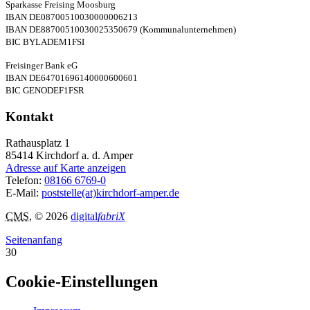
Sparkasse Freising Moosburg
IBAN DE08700510030000006213
IBAN DE88700510030025350679 (Kommunalunternehmen)
BIC BYLADEM1FSI
Freisinger Bank eG
IBAN DE64701696140000600601
BIC GENODEF1FSR
Kontakt
Rathausplatz 1
85414
Kirchdorf a. d. Amper
Adresse auf Karte anzeigen
Telefon:
08166 6769-0
E-Mail:
poststelle(at)kirchdorf-amper.de
CMS
, © 2026
digital
fabriX
Seitenanfang
30
Cookie-Einstellungen