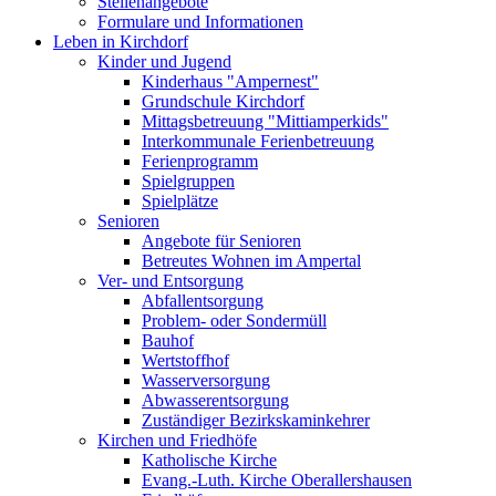
Stellenangebote
Formulare und Informationen
Leben in Kirchdorf
Kinder und Jugend
Kinderhaus "Ampernest"
Grundschule Kirchdorf
Mittagsbetreuung "Mittiamperkids"
Interkommunale Ferienbetreuung
Ferienprogramm
Spielgruppen
Spielplätze
Senioren
Angebote für Senioren
Betreutes Wohnen im Ampertal
Ver- und Entsorgung
Abfallentsorgung
Problem- oder Sondermüll
Bauhof
Wertstoffhof
Wasserversorgung
Abwasserentsorgung
Zuständiger Bezirkskaminkehrer
Kirchen und Friedhöfe
Katholische Kirche
Evang.-Luth. Kirche Oberallershausen