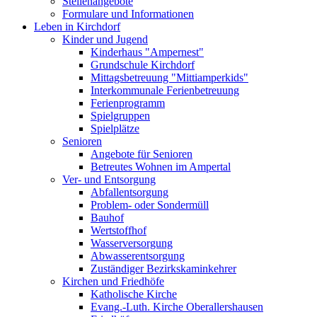
Stellenangebote
Formulare und Informationen
Leben in Kirchdorf
Kinder und Jugend
Kinderhaus "Ampernest"
Grundschule Kirchdorf
Mittagsbetreuung "Mittiamperkids"
Interkommunale Ferienbetreuung
Ferienprogramm
Spielgruppen
Spielplätze
Senioren
Angebote für Senioren
Betreutes Wohnen im Ampertal
Ver- und Entsorgung
Abfallentsorgung
Problem- oder Sondermüll
Bauhof
Wertstoffhof
Wasserversorgung
Abwasserentsorgung
Zuständiger Bezirkskaminkehrer
Kirchen und Friedhöfe
Katholische Kirche
Evang.-Luth. Kirche Oberallershausen