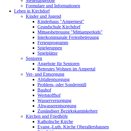
Stellenangebote
Formulare und Informationen
Leben in Kirchdorf
Kinder und Jugend
Kinderhaus "Ampernest"
Grundschule Kirchdorf
Mittagsbetreuung "Mittiamperkids"
Interkommunale Ferienbetreuung
Ferienprogramm
Spielgruppen
Spielplätze
Senioren
Angebote für Senioren
Betreutes Wohnen im Ampertal
Ver- und Entsorgung
Abfallentsorgung
Problem- oder Sondermüll
Bauhof
Wertstoffhof
Wasserversorgung
Abwasserentsorgung
Zuständiger Bezirkskaminkehrer
Kirchen und Friedhöfe
Katholische Kirche
Evang.-Luth. Kirche Oberallershausen