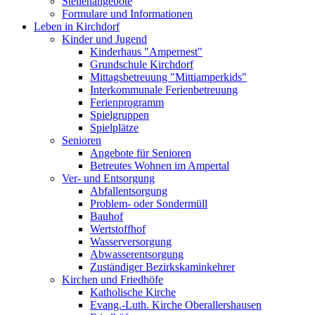
Stellenangebote
Formulare und Informationen
Leben in Kirchdorf
Kinder und Jugend
Kinderhaus "Ampernest"
Grundschule Kirchdorf
Mittagsbetreuung "Mittiamperkids"
Interkommunale Ferienbetreuung
Ferienprogramm
Spielgruppen
Spielplätze
Senioren
Angebote für Senioren
Betreutes Wohnen im Ampertal
Ver- und Entsorgung
Abfallentsorgung
Problem- oder Sondermüll
Bauhof
Wertstoffhof
Wasserversorgung
Abwasserentsorgung
Zuständiger Bezirkskaminkehrer
Kirchen und Friedhöfe
Katholische Kirche
Evang.-Luth. Kirche Oberallershausen