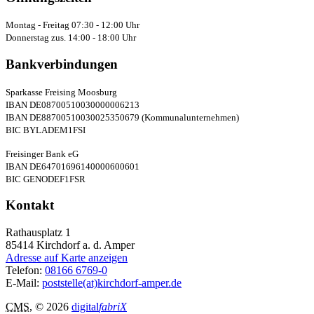
Montag - Freitag 07:30 - 12:00 Uhr
Donnerstag zus. 14:00 - 18:00 Uhr
Bankverbindungen
Sparkasse Freising Moosburg
IBAN DE08700510030000006213
IBAN DE88700510030025350679 (Kommunalunternehmen)
BIC BYLADEM1FSI
Freisinger Bank eG
IBAN DE64701696140000600601
BIC GENODEF1FSR
Kontakt
Rathausplatz 1
85414
Kirchdorf a. d. Amper
Adresse auf Karte anzeigen
Telefon:
08166 6769-0
E-Mail:
poststelle(at)kirchdorf-amper.de
CMS
, © 2026
digital
fabriX