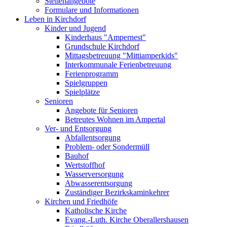
Stellenangebote
Formulare und Informationen
Leben in Kirchdorf
Kinder und Jugend
Kinderhaus "Ampernest"
Grundschule Kirchdorf
Mittagsbetreuung "Mittiamperkids"
Interkommunale Ferienbetreuung
Ferienprogramm
Spielgruppen
Spielplätze
Senioren
Angebote für Senioren
Betreutes Wohnen im Ampertal
Ver- und Entsorgung
Abfallentsorgung
Problem- oder Sondermüll
Bauhof
Wertstoffhof
Wasserversorgung
Abwasserentsorgung
Zuständiger Bezirkskaminkehrer
Kirchen und Friedhöfe
Katholische Kirche
Evang.-Luth. Kirche Oberallershausen