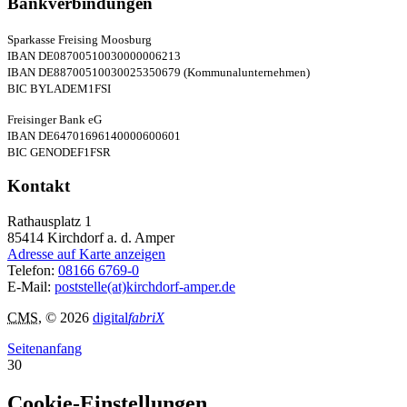
Bankverbindungen
Sparkasse Freising Moosburg
IBAN DE08700510030000006213
IBAN DE88700510030025350679 (Kommunalunternehmen)
BIC BYLADEM1FSI
Freisinger Bank eG
IBAN DE64701696140000600601
BIC GENODEF1FSR
Kontakt
Rathausplatz 1
85414
Kirchdorf a. d. Amper
Adresse auf Karte anzeigen
Telefon:
08166 6769-0
E-Mail:
poststelle(at)kirchdorf-amper.de
CMS
, © 2026
digital
fabriX
Seitenanfang
30
Cookie-Einstellungen