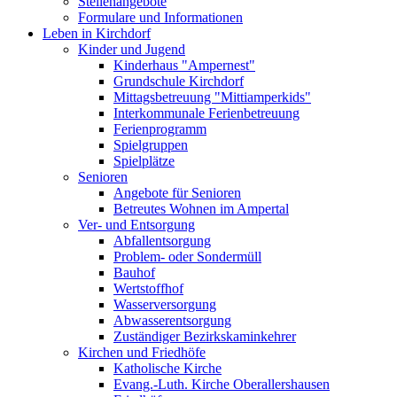
Stellenangebote
Formulare und Informationen
Leben in Kirchdorf
Kinder und Jugend
Kinderhaus "Ampernest"
Grundschule Kirchdorf
Mittagsbetreuung "Mittiamperkids"
Interkommunale Ferienbetreuung
Ferienprogramm
Spielgruppen
Spielplätze
Senioren
Angebote für Senioren
Betreutes Wohnen im Ampertal
Ver- und Entsorgung
Abfallentsorgung
Problem- oder Sondermüll
Bauhof
Wertstoffhof
Wasserversorgung
Abwasserentsorgung
Zuständiger Bezirkskaminkehrer
Kirchen und Friedhöfe
Katholische Kirche
Evang.-Luth. Kirche Oberallershausen