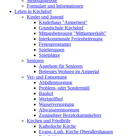
Stellenangebote
Formulare und Informationen
Leben in Kirchdorf
Kinder und Jugend
Kinderhaus "Ampernest"
Grundschule Kirchdorf
Mittagsbetreuung "Mittiamperkids"
Interkommunale Ferienbetreuung
Ferienprogramm
Spielgruppen
Spielplätze
Senioren
Angebote für Senioren
Betreutes Wohnen im Ampertal
Ver- und Entsorgung
Abfallentsorgung
Problem- oder Sondermüll
Bauhof
Wertstoffhof
Wasserversorgung
Abwasserentsorgung
Zuständiger Bezirkskaminkehrer
Kirchen und Friedhöfe
Katholische Kirche
Evang.-Luth. Kirche Oberallershausen