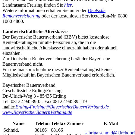
Landratsamt Freising finden Sie
hier
.
Weitere Informationen erhalten Sie unter der
Deutsche
Rentenversicherung
oder der kostenlosen Servicetelefon-Nr. 0800
1000 4800.
Landwirtschaftliche Alterskasse
Der Bayerische Bauernverband (BBV) bietet kostenlose
Rentenberatungen für alle Personen an, die in die
landwirtschaftliche Alterskasse eingezahlt haben oder aktuell
einzahlen.
Zur Deutschen Rentenversicherung berät der Bayerische
Bauernverband nicht.
Für die Inanspruchnahme dieser Rentenberatung ist keine
Mitgliedschaft im Bayerischen Bauernverband erforderlich.
Bayerischer Bauernverband
Geschäftsstelle Erding/Freising
Dr.-Ulrich-Weg 3 - 85435 Erding
Tel. 08122-94539-0 - Fax 08122-94539-119
mailto:
Erding-Freising@BayerischerBauernVerband.de
www.BayerischerBauernVerband.de
Name
Telefon
Telefax
Zimmer
E-Mail
Schmid
,
08166
08166
sabrina.schmid@kirchdorf