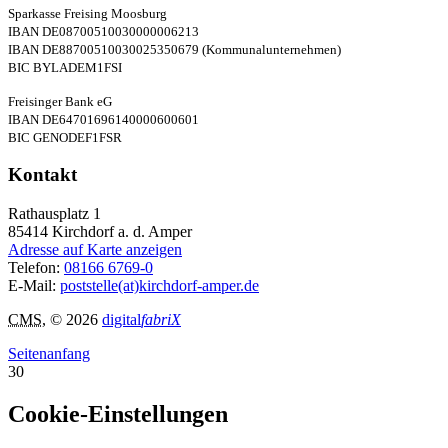
Sparkasse Freising Moosburg
IBAN DE08700510030000006213
IBAN DE88700510030025350679 (Kommunalunternehmen)
BIC BYLADEM1FSI
Freisinger Bank eG
IBAN DE64701696140000600601
BIC GENODEF1FSR
Kontakt
Rathausplatz 1
85414
Kirchdorf a. d. Amper
Adresse auf Karte anzeigen
Telefon:
08166 6769-0
E-Mail:
poststelle(at)kirchdorf-amper.de
CMS
, © 2026
digital
fabriX
Seitenanfang
30
Cookie-Einstellungen