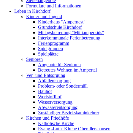
Stellenangebote
Formulare und Informationen
Leben in Kirchdorf
Kinder und Jugend
Kinderhaus "Ampernest"
Grundschule Kirchdorf
Mittagsbetreuung "Mittiamperkids"
Interkommunale Ferienbetreuung
Ferienprogramm
Spielgruppen
Spielplätze
Senioren
Angebote für Senioren
Betreutes Wohnen im Ampertal
Ver- und Entsorgung
Abfallentsorgung
Problem- oder Sondermüll
Bauhof
Wertstoffhof
Wasserversorgung
Abwasserentsorgung
Zuständiger Bezirkskaminkehrer
Kirchen und Friedhöfe
Katholische Kirche
Evang.-Luth. Kirche Oberallershausen