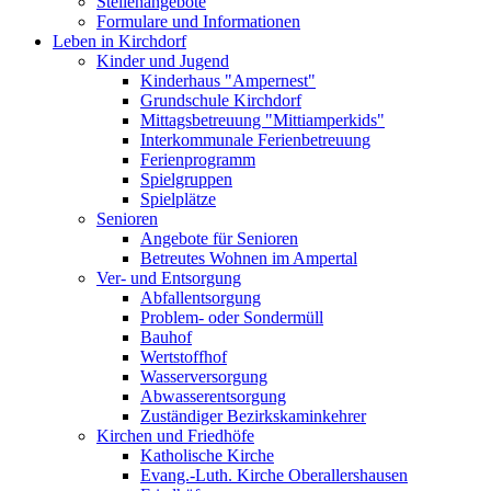
Stellenangebote
Formulare und Informationen
Leben in Kirchdorf
Kinder und Jugend
Kinderhaus "Ampernest"
Grundschule Kirchdorf
Mittagsbetreuung "Mittiamperkids"
Interkommunale Ferienbetreuung
Ferienprogramm
Spielgruppen
Spielplätze
Senioren
Angebote für Senioren
Betreutes Wohnen im Ampertal
Ver- und Entsorgung
Abfallentsorgung
Problem- oder Sondermüll
Bauhof
Wertstoffhof
Wasserversorgung
Abwasserentsorgung
Zuständiger Bezirkskaminkehrer
Kirchen und Friedhöfe
Katholische Kirche
Evang.-Luth. Kirche Oberallershausen