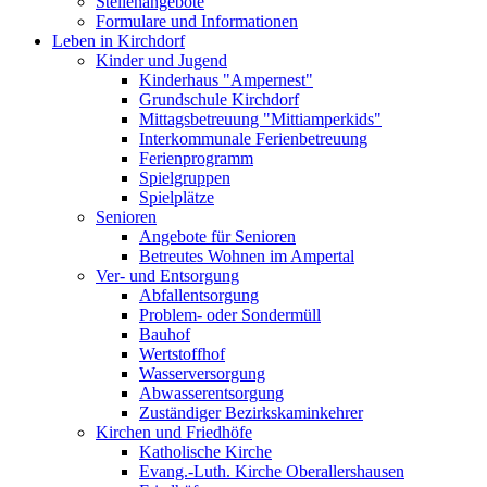
Stellenangebote
Formulare und Informationen
Leben in Kirchdorf
Kinder und Jugend
Kinderhaus "Ampernest"
Grundschule Kirchdorf
Mittagsbetreuung "Mittiamperkids"
Interkommunale Ferienbetreuung
Ferienprogramm
Spielgruppen
Spielplätze
Senioren
Angebote für Senioren
Betreutes Wohnen im Ampertal
Ver- und Entsorgung
Abfallentsorgung
Problem- oder Sondermüll
Bauhof
Wertstoffhof
Wasserversorgung
Abwasserentsorgung
Zuständiger Bezirkskaminkehrer
Kirchen und Friedhöfe
Katholische Kirche
Evang.-Luth. Kirche Oberallershausen