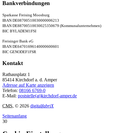
Bankverbindungen
Sparkasse Freising Moosburg
IBAN DE08700510030000006213
IBAN DE88700510030025350679 (Kommunalunternehmen)
BIC BYLADEM1FSI
Freisinger Bank eG
IBAN DE64701696140000600601
BIC GENODEF1FSR
Kontakt
Rathausplatz 1
85414
Kirchdorf a. d. Amper
Adresse auf Karte anzeigen
Telefon:
08166 6769-0
E-Mail:
poststelle(at)kirchdorf-amper.de
CMS
, © 2026
digital
fabriX
Seitenanfang
30