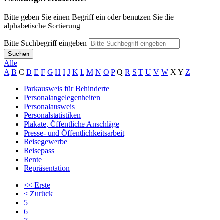
Bitte geben Sie einen Begriff ein oder benutzen Sie die
alphabetische Sortierung
Bitte Suchbegriff eingeben
Suchen
Alle
A
B
C
D
E
F
G
H
I
J
K
L
M
N
O
P
Q
R
S
T
U
V
W
X
Y
Z
Parkausweis für Behinderte
Personalangelegenheiten
Personalausweis
Personalstatistiken
Plakate, Öffentliche Anschläge
Presse- und Öffentlichkeitsarbeit
Reisegewerbe
Reisepass
Rente
Repräsentation
<<
Erste
<
Zurück
5
6