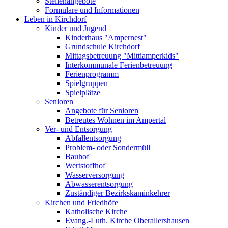
Stellenangebote
Formulare und Informationen
Leben in Kirchdorf
Kinder und Jugend
Kinderhaus "Ampernest"
Grundschule Kirchdorf
Mittagsbetreuung "Mittiamperkids"
Interkommunale Ferienbetreuung
Ferienprogramm
Spielgruppen
Spielplätze
Senioren
Angebote für Senioren
Betreutes Wohnen im Ampertal
Ver- und Entsorgung
Abfallentsorgung
Problem- oder Sondermüll
Bauhof
Wertstoffhof
Wasserversorgung
Abwasserentsorgung
Zuständiger Bezirkskaminkehrer
Kirchen und Friedhöfe
Katholische Kirche
Evang.-Luth. Kirche Oberallershausen