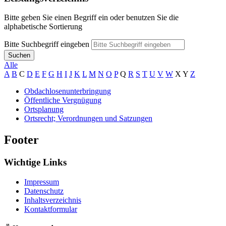
Bitte geben Sie einen Begriff ein oder benutzen Sie die
alphabetische Sortierung
Bitte Suchbegriff eingeben
Suchen
Alle
A
B
C
D
E
F
G
H
I
J
K
L
M
N
O
P
Q
R
S
T
U
V
W
X
Y
Z
Obdachlosenunterbringung
Öffentliche Vergnügung
Ortsplanung
Ortsrecht; Verordnungen und Satzungen
Footer
Wichtige Links
Impressum
Datenschutz
Inhaltsverzeichnis
Kontaktformular