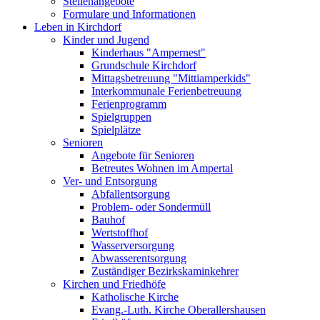
Stellenangebote
Formulare und Informationen
Leben in Kirchdorf
Kinder und Jugend
Kinderhaus "Ampernest"
Grundschule Kirchdorf
Mittagsbetreuung "Mittiamperkids"
Interkommunale Ferienbetreuung
Ferienprogramm
Spielgruppen
Spielplätze
Senioren
Angebote für Senioren
Betreutes Wohnen im Ampertal
Ver- und Entsorgung
Abfallentsorgung
Problem- oder Sondermüll
Bauhof
Wertstoffhof
Wasserversorgung
Abwasserentsorgung
Zuständiger Bezirkskaminkehrer
Kirchen und Friedhöfe
Katholische Kirche
Evang.-Luth. Kirche Oberallershausen