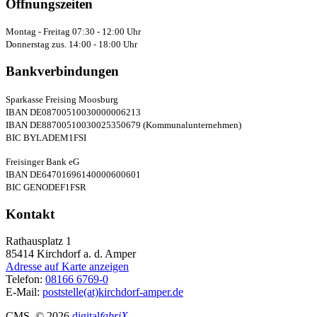
Öffnungszeiten
Montag - Freitag 07:30 - 12:00 Uhr
Donnerstag zus. 14:00 - 18:00 Uhr
Bankverbindungen
Sparkasse Freising Moosburg
IBAN DE08700510030000006213
IBAN DE88700510030025350679 (Kommunalunternehmen)
BIC BYLADEM1FSI
Freisinger Bank eG
IBAN DE64701696140000600601
BIC GENODEF1FSR
Kontakt
Rathausplatz 1
85414
Kirchdorf a. d. Amper
Adresse auf Karte anzeigen
Telefon:
08166 6769-0
E-Mail:
poststelle(at)kirchdorf-amper.de
CMS
, © 2026
digital
fabriX