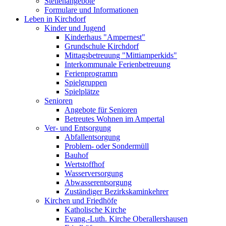
Stellenangebote
Formulare und Informationen
Leben in Kirchdorf
Kinder und Jugend
Kinderhaus "Ampernest"
Grundschule Kirchdorf
Mittagsbetreuung "Mittiamperkids"
Interkommunale Ferienbetreuung
Ferienprogramm
Spielgruppen
Spielplätze
Senioren
Angebote für Senioren
Betreutes Wohnen im Ampertal
Ver- und Entsorgung
Abfallentsorgung
Problem- oder Sondermüll
Bauhof
Wertstoffhof
Wasserversorgung
Abwasserentsorgung
Zuständiger Bezirkskaminkehrer
Kirchen und Friedhöfe
Katholische Kirche
Evang.-Luth. Kirche Oberallershausen