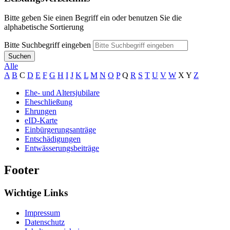
Bitte geben Sie einen Begriff ein oder benutzen Sie die
alphabetische Sortierung
Bitte Suchbegriff eingeben
Suchen
Alle
A
B
C
D
E
F
G
H
I
J
K
L
M
N
O
P
Q
R
S
T
U
V
W
X
Y
Z
Ehe- und Altersjubilare
Eheschließung
Ehrungen
eID-Karte
Einbürgerungsanträge
Entschädigungen
Entwässerungsbeiträge
Footer
Wichtige Links
Impressum
Datenschutz