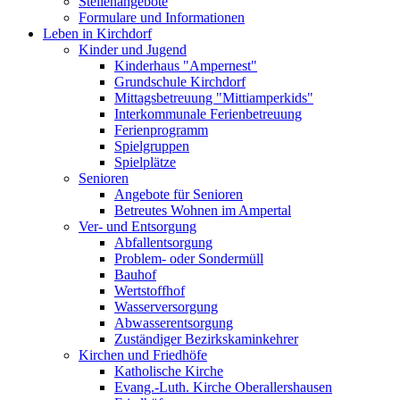
Stellenangebote
Formulare und Informationen
Leben in Kirchdorf
Kinder und Jugend
Kinderhaus "Ampernest"
Grundschule Kirchdorf
Mittagsbetreuung "Mittiamperkids"
Interkommunale Ferienbetreuung
Ferienprogramm
Spielgruppen
Spielplätze
Senioren
Angebote für Senioren
Betreutes Wohnen im Ampertal
Ver- und Entsorgung
Abfallentsorgung
Problem- oder Sondermüll
Bauhof
Wertstoffhof
Wasserversorgung
Abwasserentsorgung
Zuständiger Bezirkskaminkehrer
Kirchen und Friedhöfe
Katholische Kirche
Evang.-Luth. Kirche Oberallershausen