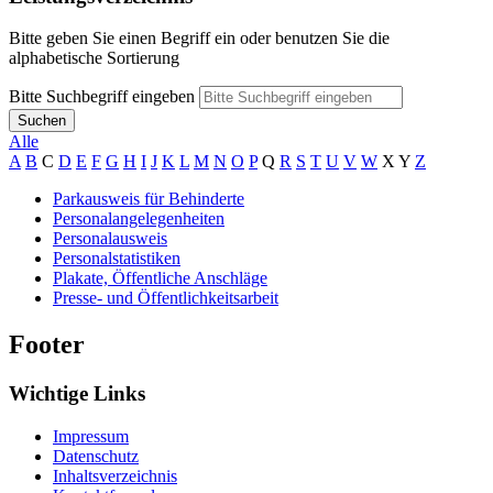
Bitte geben Sie einen Begriff ein oder benutzen Sie die
alphabetische Sortierung
Bitte Suchbegriff eingeben
Suchen
Alle
A
B
C
D
E
F
G
H
I
J
K
L
M
N
O
P
Q
R
S
T
U
V
W
X
Y
Z
Parkausweis für Behinderte
Personalangelegenheiten
Personalausweis
Personalstatistiken
Plakate, Öffentliche Anschläge
Presse- und Öffentlichkeitsarbeit
Footer
Wichtige Links
Impressum
Datenschutz
Inhaltsverzeichnis