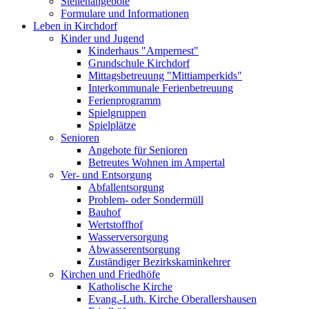
Stellenangebote
Formulare und Informationen
Leben in Kirchdorf
Kinder und Jugend
Kinderhaus "Ampernest"
Grundschule Kirchdorf
Mittagsbetreuung "Mittiamperkids"
Interkommunale Ferienbetreuung
Ferienprogramm
Spielgruppen
Spielplätze
Senioren
Angebote für Senioren
Betreutes Wohnen im Ampertal
Ver- und Entsorgung
Abfallentsorgung
Problem- oder Sondermüll
Bauhof
Wertstoffhof
Wasserversorgung
Abwasserentsorgung
Zuständiger Bezirkskaminkehrer
Kirchen und Friedhöfe
Katholische Kirche
Evang.-Luth. Kirche Oberallershausen