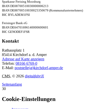
Sparkasse Freising Moosburg
IBAN DE08700510030000006213
IBAN DE88700510030025350679 (Kommunalunternehmen)
BIC BYLADEM1FSI
Freisinger Bank eG
IBAN DE64701696140000600601
BIC GENODEF1FSR
Kontakt
Rathausplatz 1
85414
Kirchdorf a. d. Amper
Adresse auf Karte anzeigen
Telefon:
08166 6769-0
E-Mail:
poststelle(at)kirchdorf-amper.de
CMS
, © 2026
digital
fabriX
Seitenanfang
30
Cookie-Einstellungen