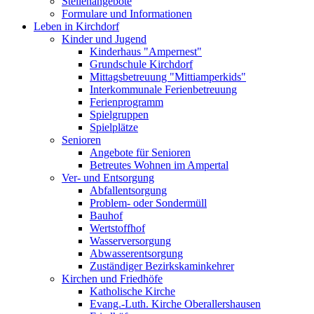
Stellenangebote
Formulare und Informationen
Leben in Kirchdorf
Kinder und Jugend
Kinderhaus "Ampernest"
Grundschule Kirchdorf
Mittagsbetreuung "Mittiamperkids"
Interkommunale Ferienbetreuung
Ferienprogramm
Spielgruppen
Spielplätze
Senioren
Angebote für Senioren
Betreutes Wohnen im Ampertal
Ver- und Entsorgung
Abfallentsorgung
Problem- oder Sondermüll
Bauhof
Wertstoffhof
Wasserversorgung
Abwasserentsorgung
Zuständiger Bezirkskaminkehrer
Kirchen und Friedhöfe
Katholische Kirche
Evang.-Luth. Kirche Oberallershausen