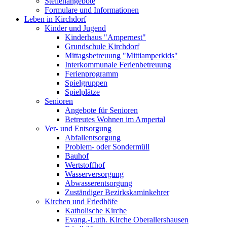
Stellenangebote
Formulare und Informationen
Leben in Kirchdorf
Kinder und Jugend
Kinderhaus "Ampernest"
Grundschule Kirchdorf
Mittagsbetreuung "Mittiamperkids"
Interkommunale Ferienbetreuung
Ferienprogramm
Spielgruppen
Spielplätze
Senioren
Angebote für Senioren
Betreutes Wohnen im Ampertal
Ver- und Entsorgung
Abfallentsorgung
Problem- oder Sondermüll
Bauhof
Wertstoffhof
Wasserversorgung
Abwasserentsorgung
Zuständiger Bezirkskaminkehrer
Kirchen und Friedhöfe
Katholische Kirche
Evang.-Luth. Kirche Oberallershausen