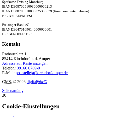
Sparkasse Freising Moosburg
IBAN DE08700510030000006213
IBAN DE88700510030025350679 (Kommunalunternehmen)
BIC BYLADEM1FSI
Freisinger Bank eG
IBAN DE64701696140000600601
BIC GENODEF1FSR
Kontakt
Rathausplatz 1
85414
Kirchdorf a. d. Amper
Adresse auf Karte anzeigen
Telefon:
08166 6769-0
E-Mail:
poststelle(at)kirchdorf-amper.de
CMS
, © 2026
digital
fabriX
Seitenanfang
30
Cookie-Einstellungen