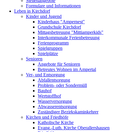
Stellenangebote
Formulare und Informationen
Leben in Kirchdorf
Kinder und Jugend
Kinderhaus "Ampernest"
Grundschule Kirchdorf
Mittagsbetreuung "Mittiamperkids"
Interkommunale Ferienbetreuung
Ferienprogramm
Spielgruppen
Spielplätze
Senioren
Angebote für Senioren
Betreutes Wohnen im Ampertal
Ver- und Entsorgung
Abfallentsorgung
Problem- oder Sondermüll
Bauhof
Wertstoffhof
Wasserversorgung
Abwasserentsorgung
Zuständiger Bezirkskaminkehrer
Kirchen und Friedhöfe
Katholische Kirche
Evang.-Luth. Kirche Oberallershausen