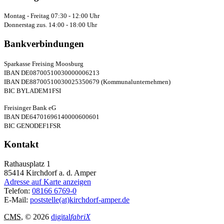
Montag - Freitag 07:30 - 12:00 Uhr
Donnerstag zus. 14:00 - 18:00 Uhr
Bankverbindungen
Sparkasse Freising Moosburg
IBAN DE08700510030000006213
IBAN DE88700510030025350679 (Kommunalunternehmen)
BIC BYLADEM1FSI
Freisinger Bank eG
IBAN DE64701696140000600601
BIC GENODEF1FSR
Kontakt
Rathausplatz 1
85414
Kirchdorf a. d. Amper
Adresse auf Karte anzeigen
Telefon:
08166 6769-0
E-Mail:
poststelle(at)kirchdorf-amper.de
CMS
, © 2026
digital
fabriX