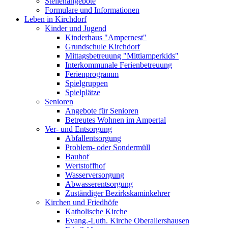
Stellenangebote
Formulare und Informationen
Leben in Kirchdorf
Kinder und Jugend
Kinderhaus "Ampernest"
Grundschule Kirchdorf
Mittagsbetreuung "Mittiamperkids"
Interkommunale Ferienbetreuung
Ferienprogramm
Spielgruppen
Spielplätze
Senioren
Angebote für Senioren
Betreutes Wohnen im Ampertal
Ver- und Entsorgung
Abfallentsorgung
Problem- oder Sondermüll
Bauhof
Wertstoffhof
Wasserversorgung
Abwasserentsorgung
Zuständiger Bezirkskaminkehrer
Kirchen und Friedhöfe
Katholische Kirche
Evang.-Luth. Kirche Oberallershausen