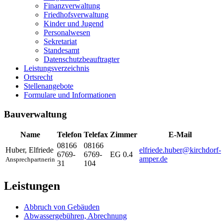
Finanzverwaltung
Friedhofsverwaltung
Kinder und Jugend
Personalwesen
Sekretariat
Standesamt
Datenschutzbeauftragter
Leistungsverzeichnis
Ortsrecht
Stellenangebote
Formulare und Informationen
Bauverwaltung
Name
Telefon
Telefax
Zimmer
E-Mail
08166
08166
Huber
,
Elfriede
elfriede.huber@kirchdorf-
6769-
6769-
EG 0.4
amper.de
Ansprechpartnerin
31
104
Leistungen
Abbruch von Gebäuden
Abwassergebühren, Abrechnung