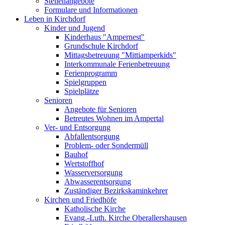
Stellenangebote
Formulare und Informationen
Leben in Kirchdorf
Kinder und Jugend
Kinderhaus "Ampernest"
Grundschule Kirchdorf
Mittagsbetreuung "Mittiamperkids"
Interkommunale Ferienbetreuung
Ferienprogramm
Spielgruppen
Spielplätze
Senioren
Angebote für Senioren
Betreutes Wohnen im Ampertal
Ver- und Entsorgung
Abfallentsorgung
Problem- oder Sondermüll
Bauhof
Wertstoffhof
Wasserversorgung
Abwasserentsorgung
Zuständiger Bezirkskaminkehrer
Kirchen und Friedhöfe
Katholische Kirche
Evang.-Luth. Kirche Oberallershausen