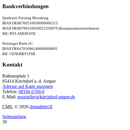
Bankverbindungen
Sparkasse Freising Moosburg
IBAN DE08700510030000006213
IBAN DE88700510030025350679 (Kommunalunternehmen)
BIC BYLADEM1FSI
Freisinger Bank eG
IBAN DE64701696140000600601
BIC GENODEF1FSR
Kontakt
Rathausplatz 1
85414
Kirchdorf a. d. Amper
Adresse auf Karte anzeigen
Telefon:
08166 6769-0
E-Mail:
poststelle(at)kirchdorf-amper.de
CMS
, © 2026
digital
fabriX
Seitenanfang
30