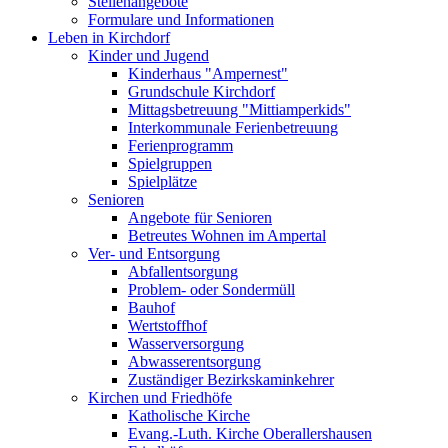
Stellenangebote
Formulare und Informationen
Leben in Kirchdorf
Kinder und Jugend
Kinderhaus "Ampernest"
Grundschule Kirchdorf
Mittagsbetreuung "Mittiamperkids"
Interkommunale Ferienbetreuung
Ferienprogramm
Spielgruppen
Spielplätze
Senioren
Angebote für Senioren
Betreutes Wohnen im Ampertal
Ver- und Entsorgung
Abfallentsorgung
Problem- oder Sondermüll
Bauhof
Wertstoffhof
Wasserversorgung
Abwasserentsorgung
Zuständiger Bezirkskaminkehrer
Kirchen und Friedhöfe
Katholische Kirche
Evang.-Luth. Kirche Oberallershausen