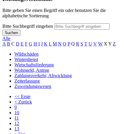
Bitte geben Sie einen Begriff ein oder benutzen Sie die
alphabetische Sortierung
Bitte Suchbegriff eingeben
Suchen
Alle
A
B
C
D
E
F
G
H
I
J
K
L
M
N
O
P
Q
R
S
T
U
V
W
X
Y
Z
Wildschäden
Winterdienst
Wirtschaftsförderung
Wohngeld, Antrag
Zahlungsverkehr, Abwicklung
Zeiterfassung
Zuwendungswesen
<<
Erste
<
Zurück
9
10
11
12
13