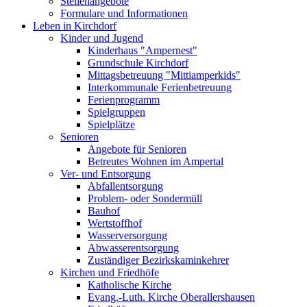
Stellenangebote
Formulare und Informationen
Leben in Kirchdorf
Kinder und Jugend
Kinderhaus "Ampernest"
Grundschule Kirchdorf
Mittagsbetreuung "Mittiamperkids"
Interkommunale Ferienbetreuung
Ferienprogramm
Spielgruppen
Spielplätze
Senioren
Angebote für Senioren
Betreutes Wohnen im Ampertal
Ver- und Entsorgung
Abfallentsorgung
Problem- oder Sondermüll
Bauhof
Wertstoffhof
Wasserversorgung
Abwasserentsorgung
Zuständiger Bezirkskaminkehrer
Kirchen und Friedhöfe
Katholische Kirche
Evang.-Luth. Kirche Oberallershausen