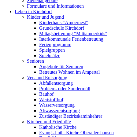
Stellenangebote
Formulare und Informationen
Leben in Kirchdorf
Kinder und Jugend
Kinderhaus "Ampernest"
Grundschule Kirchdorf
Mittagsbetreuung "Mittiamperkids"
Interkommunale Ferienbetreuung
Ferienprogramm
Spielgruppen
Spielplätze
Senioren
Angebote für Senioren
Betreutes Wohnen im Ampertal
Ver- und Entsorgung
Abfallentsorgung
Problem- oder Sondermüll
Bauhof
Wertstoffhof
Wasserversorgung
Abwasserentsorgung
Zuständiger Bezirkskaminkehrer
Kirchen und Friedhöfe
Katholische Kirche
Evang.-Luth. Kirche Oberallershausen