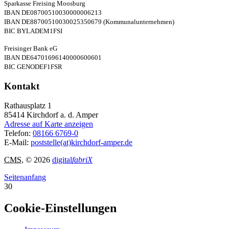
Sparkasse Freising Moosburg
IBAN DE08700510030000006213
IBAN DE88700510030025350679 (Kommunalunternehmen)
BIC BYLADEM1FSI
Freisinger Bank eG
IBAN DE64701696140000600601
BIC GENODEF1FSR
Kontakt
Rathausplatz 1
85414
Kirchdorf a. d. Amper
Adresse auf Karte anzeigen
Telefon:
08166 6769-0
E-Mail:
poststelle(at)kirchdorf-amper.de
CMS
, © 2026
digital
fabriX
Seitenanfang
30
Cookie-Einstellungen