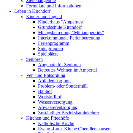
Stellenangebote
Formulare und Informationen
Leben in Kirchdorf
Kinder und Jugend
Kinderhaus "Ampernest"
Grundschule Kirchdorf
Mittagsbetreuung "Mittiamperkids"
Interkommunale Ferienbetreuung
Ferienprogramm
Spielgruppen
Spielplätze
Senioren
Angebote für Senioren
Betreutes Wohnen im Ampertal
Ver- und Entsorgung
Abfallentsorgung
Problem- oder Sondermüll
Bauhof
Wertstoffhof
Wasserversorgung
Abwasserentsorgung
Zuständiger Bezirkskaminkehrer
Kirchen und Friedhöfe
Katholische Kirche
Evang.-Luth. Kirche Oberallershausen