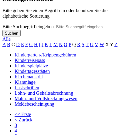
Bitte geben Sie einen Begriff ein oder benutzen Sie die
alphabetische Sortierung
Bitte Suchbegriff eingeben
Suchen
Alle
A
B
C
D
E
F
G
H
I
J
K
L
M
N
O
P
Q
R
S
T
U
V
W
X
Y
Z
Kindergarten-/Krippengebühren
Kinderreisepass
Kinderspielplätze
Kindertagesstätten
Kirchenaustritt
Kläranlage
Lastschriften
Lohn- und Gehaltsabrechnung
Mahn- und Vollstreckungswesen
Meldebescheinigung
<<
Erste
<
Zurück
3
4