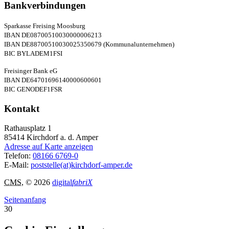
Bankverbindungen
Sparkasse Freising Moosburg
IBAN DE08700510030000006213
IBAN DE88700510030025350679 (Kommunalunternehmen)
BIC BYLADEM1FSI
Freisinger Bank eG
IBAN DE64701696140000600601
BIC GENODEF1FSR
Kontakt
Rathausplatz 1
85414
Kirchdorf a. d. Amper
Adresse auf Karte anzeigen
Telefon:
08166 6769-0
E-Mail:
poststelle(at)kirchdorf-amper.de
CMS
, © 2026
digital
fabriX
Seitenanfang
30