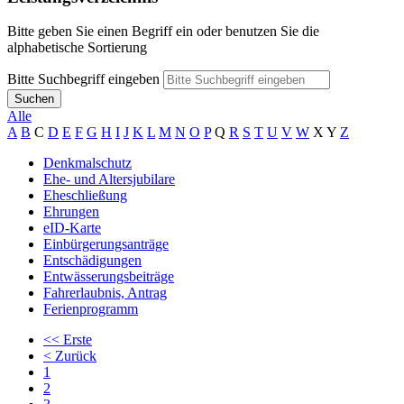
Bitte geben Sie einen Begriff ein oder benutzen Sie die
alphabetische Sortierung
Bitte Suchbegriff eingeben
Suchen
Alle
A
B
C
D
E
F
G
H
I
J
K
L
M
N
O
P
Q
R
S
T
U
V
W
X
Y
Z
Denkmalschutz
Ehe- und Altersjubilare
Eheschließung
Ehrungen
eID-Karte
Einbürgerungsanträge
Entschädigungen
Entwässerungsbeiträge
Fahrerlaubnis, Antrag
Ferienprogramm
<<
Erste
<
Zurück
1
2