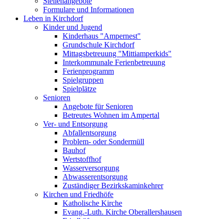
Stellenangebote
Formulare und Informationen
Leben in Kirchdorf
Kinder und Jugend
Kinderhaus "Ampernest"
Grundschule Kirchdorf
Mittagsbetreuung "Mittiamperkids"
Interkommunale Ferienbetreuung
Ferienprogramm
Spielgruppen
Spielplätze
Senioren
Angebote für Senioren
Betreutes Wohnen im Ampertal
Ver- und Entsorgung
Abfallentsorgung
Problem- oder Sondermüll
Bauhof
Wertstoffhof
Wasserversorgung
Abwasserentsorgung
Zuständiger Bezirkskaminkehrer
Kirchen und Friedhöfe
Katholische Kirche
Evang.-Luth. Kirche Oberallershausen