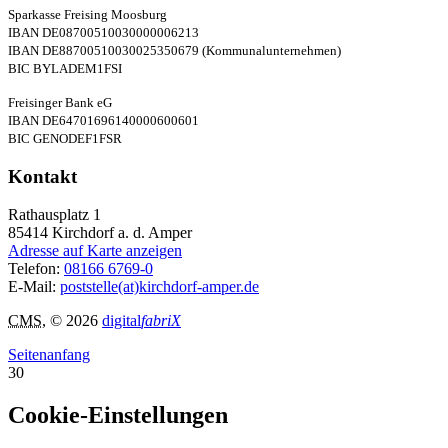
Sparkasse Freising Moosburg
IBAN DE08700510030000006213
IBAN DE88700510030025350679 (Kommunalunternehmen)
BIC BYLADEM1FSI
Freisinger Bank eG
IBAN DE64701696140000600601
BIC GENODEF1FSR
Kontakt
Rathausplatz 1
85414
Kirchdorf a. d. Amper
Adresse auf Karte anzeigen
Telefon:
08166 6769-0
E-Mail:
poststelle(at)kirchdorf-amper.de
CMS
, © 2026
digital
fabriX
Seitenanfang
30
Cookie-Einstellungen