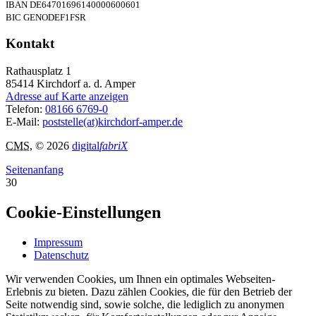
IBAN DE64701696140000600601
BIC GENODEF1FSR
Kontakt
Rathausplatz 1
85414
Kirchdorf a. d. Amper
Adresse auf Karte anzeigen
Telefon:
08166 6769-0
E-Mail:
poststelle(at)kirchdorf-amper.de
CMS
, © 2026
digital
fabriX
Seitenanfang
30
Cookie-Einstellungen
Impressum
Datenschutz
Wir verwenden Cookies, um Ihnen ein optimales Webseiten-
Erlebnis zu bieten. Dazu zählen Cookies, die für den Betrieb der
Seite notwendig sind, sowie solche, die lediglich zu anonymen