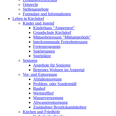
Ortsrecht
Stellenangebote
Formulare und Informationen
Leben in Kirchdorf
Kinder und Jugend
Kinderhaus "Ampernest"
Grundschule Kirchdorf
Mittagsbetreuung "Mittiamperkids"
Interkommunale Ferienbetreuung
Ferienprogramm
Spielgruppen
Spielplätze
Senioren
Angebote für Senioren
Betreutes Wohnen im Ampertal
Ver- und Entsorgung
Abfallentsorgung
Problem- oder Sondermüll
Bauhof
Wertstoffhof
Wasserversorgung
Abwasserentsorgung
Zuständiger Bezirkskaminkehrer
Kirchen und Friedhöfe