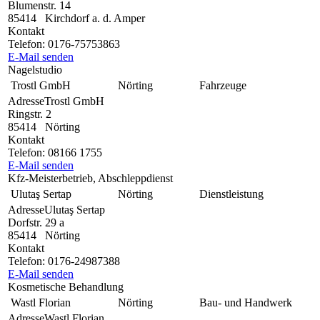
Blumenstr. 14
85414
Kirchdorf a. d. Amper
Kontakt
Telefon:
0176-75753863
E-Mail senden
Nagelstudio
Trostl GmbH
Nörting
Fahrzeuge
Adresse
Trostl GmbH
Ringstr. 2
85414
Nörting
Kontakt
Telefon:
08166 1755
E-Mail senden
Kfz-Meisterbetrieb, Abschleppdienst
Ulutaş Sertap
Nörting
Dienstleistung
Adresse
Ulutaş Sertap
Dorfstr. 29 a
85414
Nörting
Kontakt
Telefon:
0176-24987388
E-Mail senden
Kosmetische Behandlung
Wastl Florian
Nörting
Bau- und Handwerk
Adresse
Wastl Florian