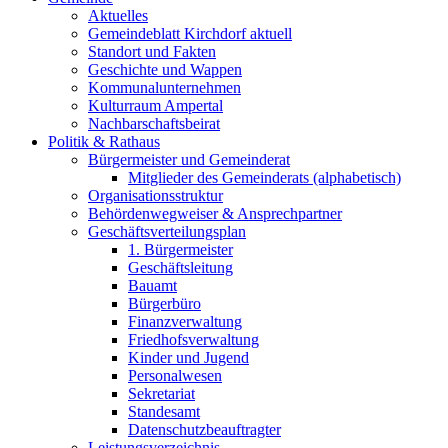
Aktuelles
Gemeindeblatt Kirchdorf aktuell
Standort und Fakten
Geschichte und Wappen
Kommunalunternehmen
Kulturraum Ampertal
Nachbarschaftsbeirat
Politik & Rathaus
Bürgermeister und Gemeinderat
Mitglieder des Gemeinderats (alphabetisch)
Organisationsstruktur
Behördenwegweiser & Ansprechpartner
Geschäftsverteilungsplan
1. Bürgermeister
Geschäftsleitung
Bauamt
Bürgerbüro
Finanzverwaltung
Friedhofsverwaltung
Kinder und Jugend
Personalwesen
Sekretariat
Standesamt
Datenschutzbeauftragter
Leistungsverzeichnis