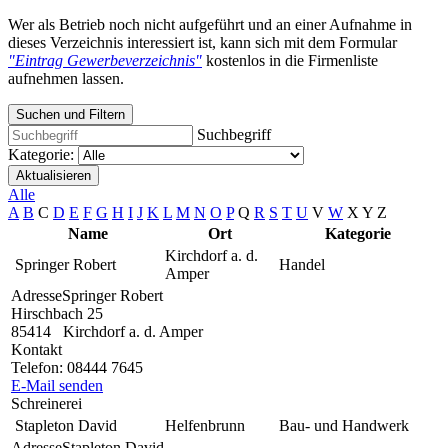
Wer als Betrieb noch nicht aufgeführt und an einer Aufnahme in
dieses Verzeichnis interessiert ist, kann sich mit dem Formular
"Eintrag Gewerbeverzeichnis"
kostenlos in die Firmenliste
aufnehmen lassen.
Suchen und Filtern
Suchbegriff
Kategorie:
Aktualisieren
Alle
A
B
C
D
E
F
G
H
I
J
K
L
M
N
O
P
Q
R
S
T
U
V
W
X
Y
Z
Name
Ort
Kategorie
Kirchdorf a. d.
Springer Robert
Handel
Amper
Adresse
Springer Robert
Hirschbach 25
85414
Kirchdorf a. d. Amper
Kontakt
Telefon:
08444 7645
E-Mail senden
Schreinerei
Stapleton David
Helfenbrunn
Bau- und Handwerk
Adresse
Stapleton David