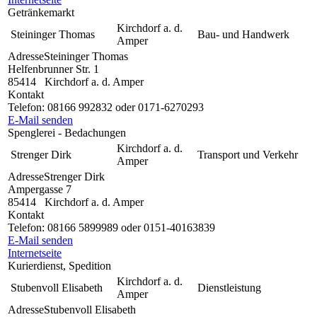
Getränkemarkt
Kirchdorf a. d.
Steininger Thomas
Bau- und Handwerk
Amper
Adresse
Steininger Thomas
Helfenbrunner Str. 1
85414
Kirchdorf a. d. Amper
Kontakt
Telefon:
08166 992832 oder 0171-6270293
E-Mail senden
Spenglerei - Bedachungen
Kirchdorf a. d.
Strenger Dirk
Transport und Verkehr
Amper
Adresse
Strenger Dirk
Ampergasse 7
85414
Kirchdorf a. d. Amper
Kontakt
Telefon:
08166 5899989 oder 0151-40163839
E-Mail senden
Internetseite
Kurierdienst, Spedition
Kirchdorf a. d.
Stubenvoll Elisabeth
Dienstleistung
Amper
Adresse
Stubenvoll Elisabeth