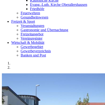
Katholische Kirche
Evang.-Luth. Kirche Oberallershausen
Friedhöfe
Feuerwehren
Gesundheitswesen
Freizeit & Sport
Veranstaltungen
Gastronomie und Übernachtung
Freizeitangebot
Vereinsregister
Wirtschaft & Mobilität
Gewerbegebiet
Gewerbeverzeichnis
Banken und Post