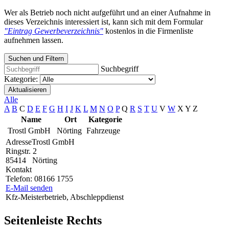
Wer als Betrieb noch nicht aufgeführt und an einer Aufnahme in
dieses Verzeichnis interessiert ist, kann sich mit dem Formular
"Eintrag Gewerbeverzeichnis"
kostenlos in die Firmenliste
aufnehmen lassen.
Suchen und Filtern
Suchbegriff
Kategorie:
Aktualisieren
Alle
A
B
C
D
E
F
G
H
I
J
K
L
M
N
O
P
Q
R
S
T
U
V
W
X
Y
Z
Name
Ort
Kategorie
Trostl GmbH
Nörting
Fahrzeuge
Adresse
Trostl GmbH
Ringstr. 2
85414
Nörting
Kontakt
Telefon:
08166 1755
E-Mail senden
Kfz-Meisterbetrieb, Abschleppdienst
Seitenleiste Rechts