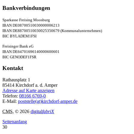
Bankverbindungen
Sparkasse Freising Moosburg
IBAN DE08700510030000006213
IBAN DE88700510030025350679 (Kommunalunternehmen)
BIC BYLADEM1FSI
Freisinger Bank eG
IBAN DE64701696140000600601
BIC GENODEF1FSR
Kontakt
Rathausplatz 1
85414
Kirchdorf a. d. Amper
Adresse auf Karte anzeigen
Telefon:
08166 6769-0
E-Mail:
poststelle(at)kirchdorf-amper.de
CMS
, © 2026
digital
fabriX
Seitenanfang
30