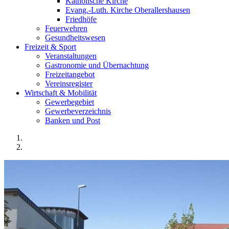
Katholische Kirche
Evang.-Luth. Kirche Oberallershausen
Friedhöfe
Feuerwehren
Gesundheitswesen
Freizeit & Sport
Veranstaltungen
Gastronomie und Übernachtung
Freizeitangebot
Vereinsregister
Wirtschaft & Mobilität
Gewerbegebiet
Gewerbeverzeichnis
Banken und Post