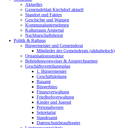
Aktuelles
Gemeindeblatt Kirchdorf aktuell
Standort und Fakten
Geschichte und Wappen
Kommunalunternehmen
Kulturraum Ampertal
Nachbarschaftsbeirat
Politik & Rathaus
Bürgermeister und Gemeinderat
Mitglieder des Gemeinderats (alphabetisch)
Organisationsstruktur
Behördenwegweiser & Ansprechpartner
Geschäftsverteilungsplan
1. Bürgermeister
Geschäftsleitung
Bauamt
Bürgerbüro
Finanzverwaltung
Friedhofsverwaltung
Kinder und Jugend
Personalwesen
Sekretariat
Standesamt
Datenschutzbeauftragter
Leistungsverzeichnis