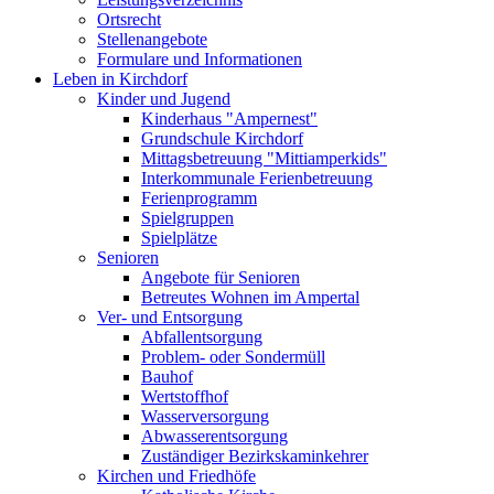
Ortsrecht
Stellenangebote
Formulare und Informationen
Leben in Kirchdorf
Kinder und Jugend
Kinderhaus "Ampernest"
Grundschule Kirchdorf
Mittagsbetreuung "Mittiamperkids"
Interkommunale Ferienbetreuung
Ferienprogramm
Spielgruppen
Spielplätze
Senioren
Angebote für Senioren
Betreutes Wohnen im Ampertal
Ver- und Entsorgung
Abfallentsorgung
Problem- oder Sondermüll
Bauhof
Wertstoffhof
Wasserversorgung
Abwasserentsorgung
Zuständiger Bezirkskaminkehrer
Kirchen und Friedhöfe