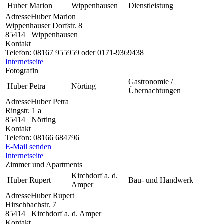
Huber Marion
Wippenhausen
Dienstleistung
Adresse
Huber Marion
Wippenhauser Dorfstr. 8
85414
Wippenhausen
Kontakt
Telefon:
08167 955959 oder 0171-9369438
Internetseite
Fotografin
Gastronomie /
Huber Petra
Nörting
Übernachtungen
Adresse
Huber Petra
Ringstr. 1 a
85414
Nörting
Kontakt
Telefon:
08166 684796
E-Mail senden
Internetseite
Zimmer und Apartments
Kirchdorf a. d.
Huber Rupert
Bau- und Handwerk
Amper
Adresse
Huber Rupert
Hirschbachstr. 7
85414
Kirchdorf a. d. Amper
Kontakt