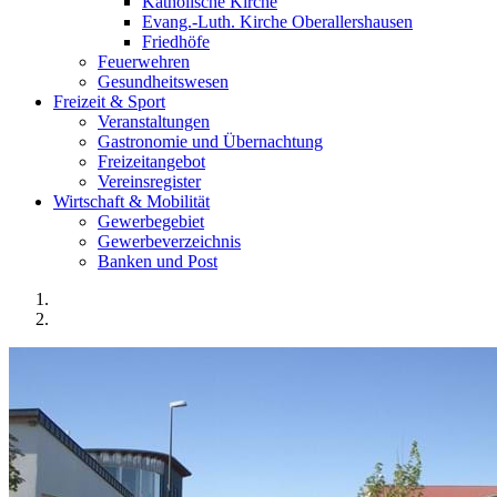
Katholische Kirche
Evang.-Luth. Kirche Oberallershausen
Friedhöfe
Feuerwehren
Gesundheitswesen
Freizeit & Sport
Veranstaltungen
Gastronomie und Übernachtung
Freizeitangebot
Vereinsregister
Wirtschaft & Mobilität
Gewerbegebiet
Gewerbeverzeichnis
Banken und Post