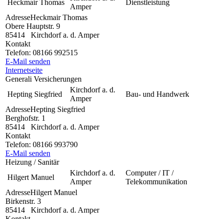
Heckmair Thomas
Dienstleistung
Amper
Adresse
Heckmair Thomas
Obere Hauptstr. 9
85414
Kirchdorf a. d. Amper
Kontakt
Telefon:
08166 992515
E-Mail senden
Internetseite
Generali Versicherungen
Kirchdorf a. d.
Hepting Siegfried
Bau- und Handwerk
Amper
Adresse
Hepting Siegfried
Berghofstr. 1
85414
Kirchdorf a. d. Amper
Kontakt
Telefon:
08166 993790
E-Mail senden
Heizung / Sanitär
Kirchdorf a. d.
Computer / IT /
Hilgert Manuel
Amper
Telekommunikation
Adresse
Hilgert Manuel
Birkenstr. 3
85414
Kirchdorf a. d. Amper
Kontakt