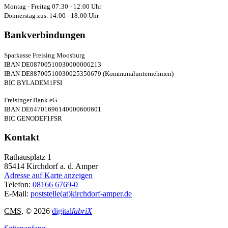
Montag - Freitag 07:30 - 12:00 Uhr
Donnerstag zus. 14:00 - 18:00 Uhr
Bankverbindungen
Sparkasse Freising Moosburg
IBAN DE08700510030000006213
IBAN DE88700510030025350679 (Kommunalunternehmen)
BIC BYLADEM1FSI
Freisinger Bank eG
IBAN DE64701696140000600601
BIC GENODEF1FSR
Kontakt
Rathausplatz 1
85414
Kirchdorf a. d. Amper
Adresse auf Karte anzeigen
Telefon:
08166 6769-0
E-Mail:
poststelle(at)kirchdorf-amper.de
CMS
, © 2026
digital
fabriX