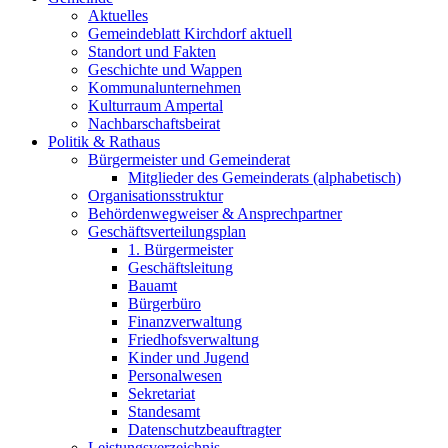
Aktuelles
Gemeindeblatt Kirchdorf aktuell
Standort und Fakten
Geschichte und Wappen
Kommunalunternehmen
Kulturraum Ampertal
Nachbarschaftsbeirat
Politik & Rathaus
Bürgermeister und Gemeinderat
Mitglieder des Gemeinderats (alphabetisch)
Organisationsstruktur
Behördenwegweiser & Ansprechpartner
Geschäftsverteilungsplan
1. Bürgermeister
Geschäftsleitung
Bauamt
Bürgerbüro
Finanzverwaltung
Friedhofsverwaltung
Kinder und Jugend
Personalwesen
Sekretariat
Standesamt
Datenschutzbeauftragter
Leistungsverzeichnis