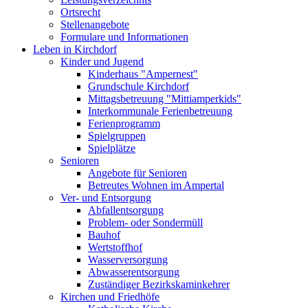
Ortsrecht
Stellenangebote
Formulare und Informationen
Leben in Kirchdorf
Kinder und Jugend
Kinderhaus "Ampernest"
Grundschule Kirchdorf
Mittagsbetreuung "Mittiamperkids"
Interkommunale Ferienbetreuung
Ferienprogramm
Spielgruppen
Spielplätze
Senioren
Angebote für Senioren
Betreutes Wohnen im Ampertal
Ver- und Entsorgung
Abfallentsorgung
Problem- oder Sondermüll
Bauhof
Wertstoffhof
Wasserversorgung
Abwasserentsorgung
Zuständiger Bezirkskaminkehrer
Kirchen und Friedhöfe