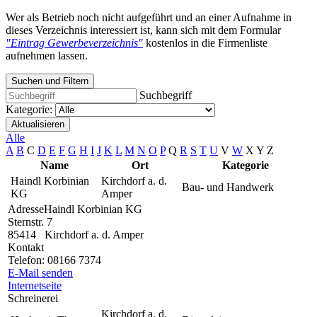
Wer als Betrieb noch nicht aufgeführt und an einer Aufnahme in
dieses Verzeichnis interessiert ist, kann sich mit dem Formular
"Eintrag Gewerbeverzeichnis"
kostenlos in die Firmenliste
aufnehmen lassen.
Suchen und Filtern
Suchbegriff
Kategorie:
Aktualisieren
Alle
A
B
C
D
E
F
G
H
I
J
K
L
M
N
O
P
Q
R
S
T
U
V
W
X
Y
Z
Name
Ort
Kategorie
Haindl Korbinian
Kirchdorf a. d.
Bau- und Handwerk
KG
Amper
Adresse
Haindl Korbinian KG
Sternstr. 7
85414
Kirchdorf a. d. Amper
Kontakt
Telefon:
08166 7374
E-Mail senden
Internetseite
Schreinerei
Kirchdorf a. d.