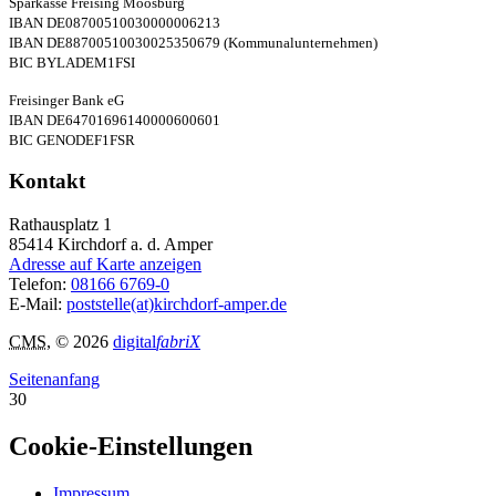
Sparkasse Freising Moosburg
IBAN DE08700510030000006213
IBAN DE88700510030025350679 (Kommunalunternehmen)
BIC BYLADEM1FSI
Freisinger Bank eG
IBAN DE64701696140000600601
BIC GENODEF1FSR
Kontakt
Rathausplatz 1
85414
Kirchdorf a. d. Amper
Adresse auf Karte anzeigen
Telefon:
08166 6769-0
E-Mail:
poststelle(at)kirchdorf-amper.de
CMS
, © 2026
digital
fabriX
Seitenanfang
30
Cookie-Einstellungen
Impressum