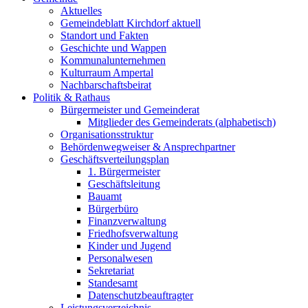
Aktuelles
Gemeindeblatt Kirchdorf aktuell
Standort und Fakten
Geschichte und Wappen
Kommunalunternehmen
Kulturraum Ampertal
Nachbarschaftsbeirat
Politik & Rathaus
Bürgermeister und Gemeinderat
Mitglieder des Gemeinderats (alphabetisch)
Organisationsstruktur
Behördenwegweiser & Ansprechpartner
Geschäftsverteilungsplan
1. Bürgermeister
Geschäftsleitung
Bauamt
Bürgerbüro
Finanzverwaltung
Friedhofsverwaltung
Kinder und Jugend
Personalwesen
Sekretariat
Standesamt
Datenschutzbeauftragter
Leistungsverzeichnis