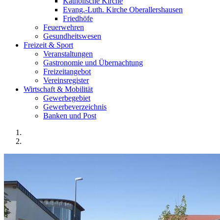
Katholische Kirche
Evang.-Luth. Kirche Oberallershausen
Friedhöfe
Feuerwehren
Gesundheitswesen
Freizeit & Sport
Veranstaltungen
Gastronomie und Übernachtung
Freizeitangebot
Vereinsregister
Wirtschaft & Mobilität
Gewerbegebiet
Gewerbeverzeichnis
Banken und Post