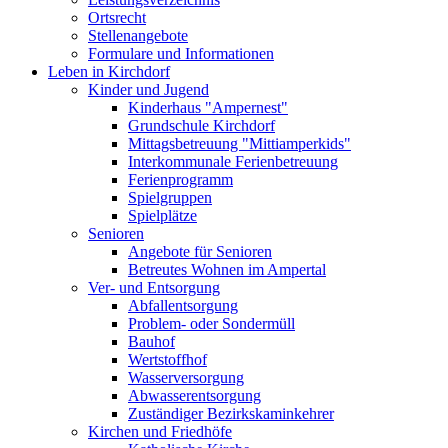
Ortsrecht
Stellenangebote
Formulare und Informationen
Leben in Kirchdorf
Kinder und Jugend
Kinderhaus "Ampernest"
Grundschule Kirchdorf
Mittagsbetreuung "Mittiamperkids"
Interkommunale Ferienbetreuung
Ferienprogramm
Spielgruppen
Spielplätze
Senioren
Angebote für Senioren
Betreutes Wohnen im Ampertal
Ver- und Entsorgung
Abfallentsorgung
Problem- oder Sondermüll
Bauhof
Wertstoffhof
Wasserversorgung
Abwasserentsorgung
Zuständiger Bezirkskaminkehrer
Kirchen und Friedhöfe