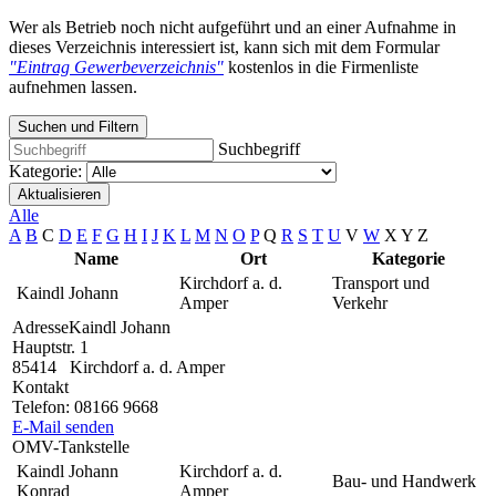
Wer als Betrieb noch nicht aufgeführt und an einer Aufnahme in
dieses Verzeichnis interessiert ist, kann sich mit dem Formular
"Eintrag Gewerbeverzeichnis"
kostenlos in die Firmenliste
aufnehmen lassen.
Suchen und Filtern
Suchbegriff
Kategorie:
Aktualisieren
Alle
A
B
C
D
E
F
G
H
I
J
K
L
M
N
O
P
Q
R
S
T
U
V
W
X
Y
Z
Name
Ort
Kategorie
Kirchdorf a. d.
Transport und
Kaindl Johann
Amper
Verkehr
Adresse
Kaindl Johann
Hauptstr. 1
85414
Kirchdorf a. d. Amper
Kontakt
Telefon:
08166 9668
E-Mail senden
OMV-Tankstelle
Kaindl Johann
Kirchdorf a. d.
Bau- und Handwerk
Konrad
Amper