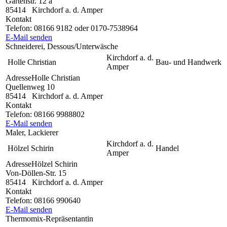
Gartenstr. 12 a
85414
Kirchdorf a. d. Amper
Kontakt
Telefon:
08166 9182 oder 0170-7538964
E-Mail senden
Schneiderei, Dessous/Unterwäsche
Kirchdorf a. d.
Holle Christian
Bau- und Handwerk
Amper
Adresse
Holle Christian
Quellenweg 10
85414
Kirchdorf a. d. Amper
Kontakt
Telefon:
08166 9988802
E-Mail senden
Maler, Lackierer
Kirchdorf a. d.
Hölzel Schirin
Handel
Amper
Adresse
Hölzel Schirin
Von-Döllen-Str. 15
85414
Kirchdorf a. d. Amper
Kontakt
Telefon:
08166 990640
E-Mail senden
Thermomix-Repräsentantin