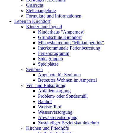
Ortsrecht
Stellenangebote
Formulare und Informationen
Leben in Kirchdorf
Kinder und Jugend
Kinderhaus "Ampernest"
Grundschule Kirchdorf
Mittagsbetreuung "Mittiamperkids"
Interkommunale Ferienbetreuung
Ferienprogramm
Spielgruppen
Spielplätze
Senioren
Angebote für Senioren
Betreutes Wohnen im Ampertal
Ver- und Entsorgung
Abfallentsorgung
Problem- oder Sondermüll
Bauhof
Wertstoffhof
Wasserversorgung
Abwasserentsorgung
Zuständiger Bezirkskaminkehrer
Kirchen und Friedhöfe