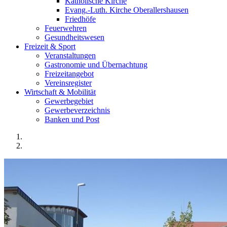
Katholische Kirche
Evang.-Luth. Kirche Oberallershausen
Friedhöfe
Feuerwehren
Gesundheitswesen
Freizeit & Sport
Veranstaltungen
Gastronomie und Übernachtung
Freizeitangebot
Vereinsregister
Wirtschaft & Mobilität
Gewerbegebiet
Gewerbeverzeichnis
Banken und Post