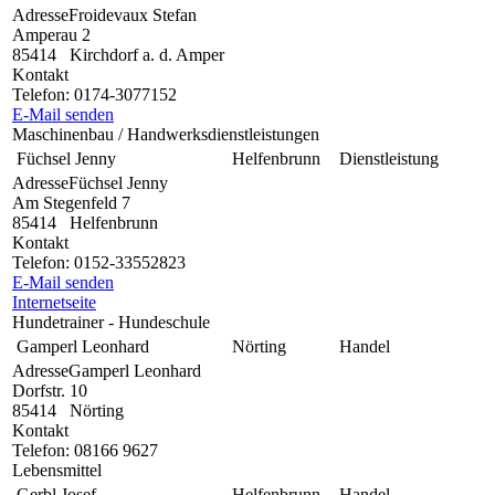
Adresse
Froidevaux Stefan
Amperau 2
85414
Kirchdorf a. d. Amper
Kontakt
Telefon:
0174-3077152
E-Mail senden
Maschinenbau / Handwerksdienstleistungen
Füchsel Jenny
Helfenbrunn
Dienstleistung
Adresse
Füchsel Jenny
Am Stegenfeld 7
85414
Helfenbrunn
Kontakt
Telefon:
0152-33552823
E-Mail senden
Internetseite
Hundetrainer - Hundeschule
Gamperl Leonhard
Nörting
Handel
Adresse
Gamperl Leonhard
Dorfstr. 10
85414
Nörting
Kontakt
Telefon:
08166 9627
Lebensmittel
Gerbl Josef
Helfenbrunn
Handel