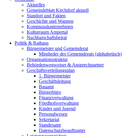
Aktuelles
Gemeindeblatt Kirchdorf aktuell
Standort und Fakten
Geschichte und Wappen
Kommunalunternehmen
Kulturraum Ampertal
Nachbarschaftsbeirat
Politik & Rathaus
Bürgermeister und Gemeinderat
Mitglieder des Gemeinderats (alphabetisch)
Organisationsstruktur
Behördenwegweiser & Ansprechpartner
Geschäftsverteilungsplan
1. Bürgermeister
Geschäftsleitung
Bauamt
Bürgerbüro
Finanzverwaltung
Friedhofsverwaltung
Kinder und Jugend
Personalwesen
Sekretariat
Standesamt
Datenschutzbeauftragter
Leistungsverzeichnis