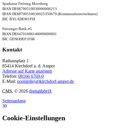
Sparkasse Freising Moosburg
IBAN DE08700510030000006213
IBAN DE88700510030025350679 (Kommunalunternehmen)
BIC BYLADEM1FSI
Freisinger Bank eG
IBAN DE64701696140000600601
BIC GENODEF1FSR
Kontakt
Rathausplatz 1
85414
Kirchdorf a. d. Amper
Adresse auf Karte anzeigen
Telefon:
08166 6769-0
E-Mail:
poststelle(at)kirchdorf-amper.de
CMS
, © 2026
digital
fabriX
Seitenanfang
30
Cookie-Einstellungen