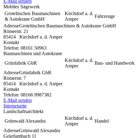
E-Mail senden
Mobiles Sägewerk
Grotelüschen Baumaschinen
Kirchdorf a. d.
Fahrzeuge
& Autokrane GmbH
Amper
Adresse
Grotelüschen Baumaschinen & Autokrane GmbH
Römerstr. 21
85414
Kirchdorf a. d. Amper
Kontakt
Telefon:
08161 50963
Baumaschinen und Autokrane
Kirchdorf a. d.
Grünfabrik GbR
Bau- und Handwerk
Amper
Adresse
Grünfabrik GbR
Römerstr. 7
85414
Kirchdorf a. d. Amper
Kontakt
Telefon:
08166 9987382
E-Mail senden
Internetseite
Landschaftsarchitekt
Kirchdorf a. d.
Grünwald Alexandra
Handel
Amper
Adresse
Grünwald Alexandra
Geierlambach 11