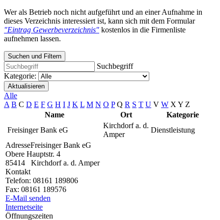
Wer als Betrieb noch nicht aufgeführt und an einer Aufnahme in
dieses Verzeichnis interessiert ist, kann sich mit dem Formular
"Eintrag Gewerbeverzeichnis"
kostenlos in die Firmenliste
aufnehmen lassen.
Suchen und Filtern
Suchbegriff
Kategorie:
Aktualisieren
Alle
A
B
C
D
E
F
G
H
I
J
K
L
M
N
O
P
Q
R
S
T
U
V
W
X
Y
Z
Name
Ort
Kategorie
Kirchdorf a. d.
Freisinger Bank eG
Dienstleistung
Amper
Adresse
Freisinger Bank eG
Obere Hauptstr. 4
85414
Kirchdorf a. d. Amper
Kontakt
Telefon:
08161 189806
Fax:
08161 189576
E-Mail senden
Internetseite
Öffnungszeiten