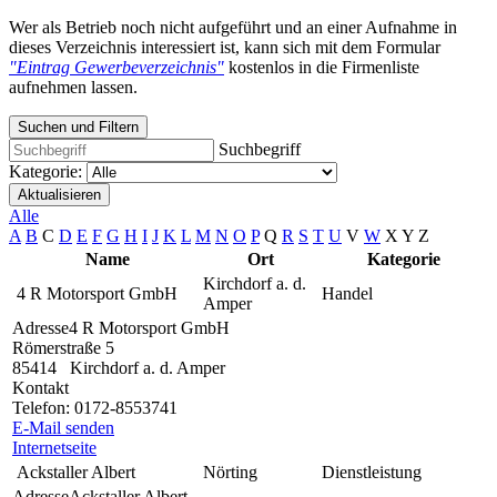
Wer als Betrieb noch nicht aufgeführt und an einer Aufnahme in
dieses Verzeichnis interessiert ist, kann sich mit dem Formular
"Eintrag Gewerbeverzeichnis"
kostenlos in die Firmenliste
aufnehmen lassen.
Suchen und Filtern
Suchbegriff
Kategorie:
Aktualisieren
Alle
A
B
C
D
E
F
G
H
I
J
K
L
M
N
O
P
Q
R
S
T
U
V
W
X
Y
Z
Name
Ort
Kategorie
Kirchdorf a. d.
4 R Motorsport GmbH
Handel
Amper
Adresse
4 R Motorsport GmbH
Römerstraße 5
85414
Kirchdorf a. d. Amper
Kontakt
Telefon:
0172-8553741
E-Mail senden
Internetseite
Ackstaller Albert
Nörting
Dienstleistung
Adresse
Ackstaller Albert