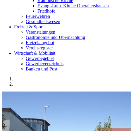
Katholische Kirche
Evang.-Luth. Kirche Oberallershausen
Friedhöfe
Feuerwehren
Gesundheitswesen
Freizeit & Sport
Veranstaltungen
Gastronomie und Übernachtung
Freizeitangebot
Vereinsregister
Wirtschaft & Mobilität
Gewerbegebiet
Gewerbeverzeichnis
Banken und Post