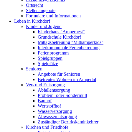
Ortsrecht
Stellenangebote
Formulare und Informationen
Leben in Kirchdorf
Kinder und Jugend
Kinderhaus "Ampernest"
Grundschule Kirchdorf
Mittagsbetreuung "Mittiamperkids"
Interkommunale Ferienbetreuung
Ferienprogramm
Spielgruppen
Spielplätze
Senioren
Angebote für Senioren
Betreutes Wohnen im Ampertal
Ver- und Entsorgung
Abfallentsorgung
Problem- oder Sondermüll
Bauhof
Wertstoffhof
Wasserversorgung
Abwasserentsorgung
Zuständiger Bezirkskaminkehrer
Kirchen und Friedhöfe