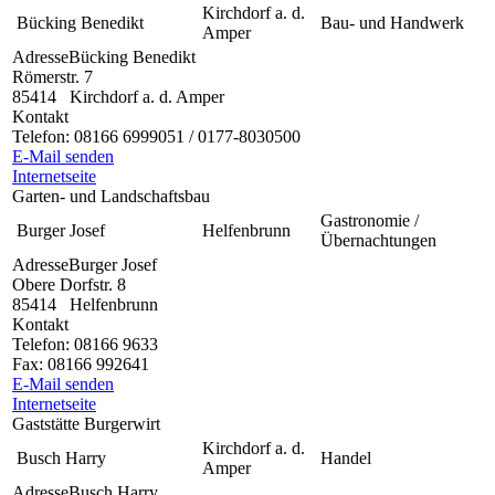
Kirchdorf a. d.
Bücking Benedikt
Bau- und Handwerk
Amper
Adresse
Bücking Benedikt
Römerstr. 7
85414
Kirchdorf a. d. Amper
Kontakt
Telefon:
08166 6999051 / 0177-8030500
E-Mail senden
Internetseite
Garten- und Landschaftsbau
Gastronomie /
Burger Josef
Helfenbrunn
Übernachtungen
Adresse
Burger Josef
Obere Dorfstr. 8
85414
Helfenbrunn
Kontakt
Telefon:
08166 9633
Fax:
08166 992641
E-Mail senden
Internetseite
Gaststätte Burgerwirt
Kirchdorf a. d.
Busch Harry
Handel
Amper
Adresse
Busch Harry