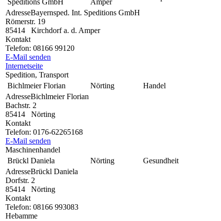
Speditions GmbH
Amper
Adresse
Bayernsped. Int. Speditions GmbH
Römerstr. 19
85414
Kirchdorf a. d. Amper
Kontakt
Telefon:
08166 99120
E-Mail senden
Internetseite
Spedition, Transport
Bichlmeier Florian
Nörting
Handel
Adresse
Bichlmeier Florian
Bachstr. 2
85414
Nörting
Kontakt
Telefon:
0176-62265168
E-Mail senden
Maschinenhandel
Brückl Daniela
Nörting
Gesundheit
Adresse
Brückl Daniela
Dorfstr. 2
85414
Nörting
Kontakt
Telefon:
08166 993083
Hebamme