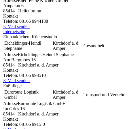
Adresse
Eberl Feine Küchen GmbH
Amperau 6
85414
Helfenbrunn
Kontakt
Telefon:
08166 9944188
E-Mail senden
Internetseite
Einbauküchen, Küchenstudio
Eicheldinger-Heindl
Kirchdorf a. d.
Gesundheit
Stephanie
Amper
Adresse
Eicheldinger-Heindl Stephanie
Am Bergmoos 16
85414
Kirchdorf a. d. Amper
Kontakt
Telefon:
08166 993510
E-Mail senden
Fußpflege
Euroroute Logistik
Kirchdorf a. d.
Transport und Verkehr
GmbH
Amper
Adresse
Euroroute Logistik GmbH
Im Gries 16
85414
Kirchdorf a. d. Amper
Kontakt
Telefon:
08166 9915-0