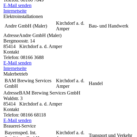
E-Mail senden
Internetseite
Elektroinstallationen
Kirchdorf a. d.
Andre GmbH (Maler)
Bau- und Handwerk
Amper
Adresse
Andre GmbH (Maler)
Bergmoosstr. 14
85414
Kirchdorf a. d. Amper
Kontakt
Telefon:
08166 3688
E-Mail senden
Internetseite
Malerbetrieb
BAM Brewing Services
Kirchdorf a. d.
Handel
GmbH
Amper
Adresse
BAM Brewing Services GmbH
Waldstr. 3
85414
Kirchdorf a. d. Amper
Kontakt
Telefon:
08166 68118
E-Mail senden
Brauerei-Service
Bayernsped. Int.
Kirchdorf a. d.
Transport und Verkehr