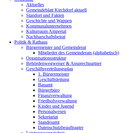
Aktuelles
Gemeindeblatt Kirchdorf aktuell
Standort und Fakten
Geschichte und Wappen
Kommunalunternehmen
Kulturraum Ampertal
Nachbarschaftsbeirat
Politik & Rathaus
Bürgermeister und Gemeinderat
Mitglieder des Gemeinderats (alphabetisch)
Organisationsstruktur
Behördenwegweiser & Ansprechpartner
Geschäftsverteilungsplan
1. Bürgermeister
Geschäftsleitung
Bauamt
Bürgerbüro
Finanzverwaltung
Friedhofsverwaltung
Kinder und Jugend
Personalwesen
Sekretariat
Standesamt
Datenschutzbeauftragter
Leistungsverzeichnis