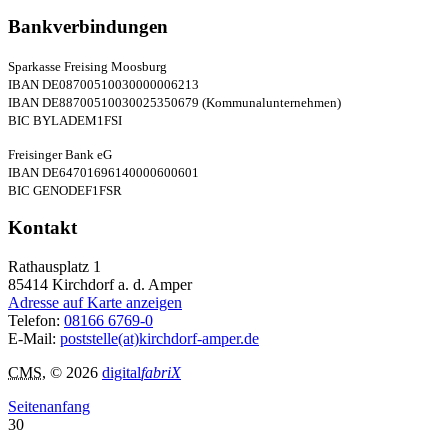
Bankverbindungen
Sparkasse Freising Moosburg
IBAN DE08700510030000006213
IBAN DE88700510030025350679 (Kommunalunternehmen)
BIC BYLADEM1FSI
Freisinger Bank eG
IBAN DE64701696140000600601
BIC GENODEF1FSR
Kontakt
Rathausplatz 1
85414
Kirchdorf a. d. Amper
Adresse auf Karte anzeigen
Telefon:
08166 6769-0
E-Mail:
poststelle(at)kirchdorf-amper.de
CMS
, © 2026
digital
fabriX
Seitenanfang
30